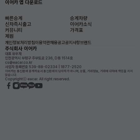
이어카 앱 다운로드
빠른승계
승계차량
신차즉시출고
이어카소식
커뮤니티
가격표
제원
개인정보처리방침
이용약관
채용공고
공지사항
브랜드
주식회사 이어카
대표 유우재
인천광역시 부평구 주부토로 236, D동 1514호
cs@eacar.co.kr
사업자 등록번호 539-88-02334 | 1877-2520
이어카는 통신판매 중개자로서 통신판매의 당사자가 아니며, 상품, 거래정보, 거래에 대하여 책임을 지지
않습니다.
Copyrightⓒ eacar. All right reserved.