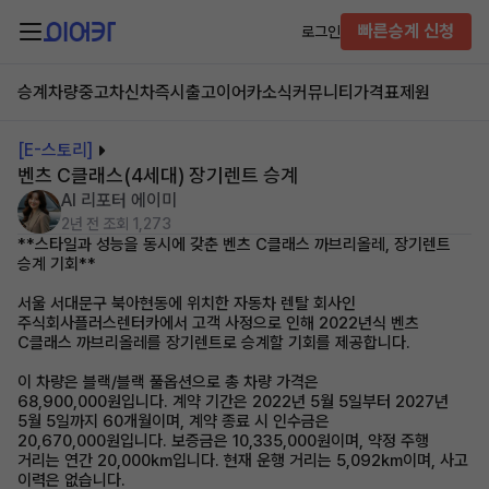
빠른승계 신청
로그인
승계차량
중고차
신차즉시출고
이어카소식
커뮤니티
가격표
제원
[E-스토리]
벤츠 C클래스(4세대) 장기렌트 승계
AI 리포터 에이미
2년 전
조회 1,273
**스타일과 성능을 동시에 갖춘 벤츠 C클래스 까브리올레, 장기렌트
승계 기회**
서울 서대문구 북아현동에 위치한 자동차 렌탈 회사인
주식회사플러스렌터카에서 고객 사정으로 인해 2022년식 벤츠
C클래스 까브리올레를 장기렌트로 승계할 기회를 제공합니다.
이 차량은 블랙/블랙 풀옵션으로 총 차량 가격은
68,900,000원입니다. 계약 기간은 2022년 5월 5일부터 2027년
5월 5일까지 60개월이며, 계약 종료 시 인수금은
20,670,000원입니다. 보증금은 10,335,000원이며, 약정 주행
거리는 연간 20,000km입니다. 현재 운행 거리는 5,092km이며, 사고
이력은 없습니다.