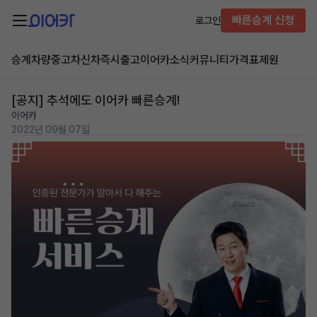
빠른승계 신청
로그인
승계차량
중고차
신차즉시출고
이어카소식
커뮤니티
가격표
제원
[공지] 추석에도 이어카 빠른승계!
이어카
2022년 09월 07일