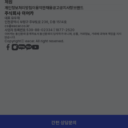
제원
개인정보처리방침
이용약관
채용공고
공지사항
브랜드
주식회사 이어카
대표 유우재
인천광역시 부평구 주부토로 236, D동 1514호
cs@eacar.co.kr
사업자 등록번호 539-88-02334 | 1877-2520
이어카는 통신판매 중개자로서 통신판매의 당사자가 아니며, 상품, 거래정보, 거래에 대하여 책임을 지지
않습니다.
Copyrightⓒ eacar. All right reserved.
간편 상담문의