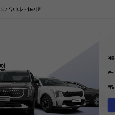
소식
커뮤니티
가격표
제원
이
적
연
희망