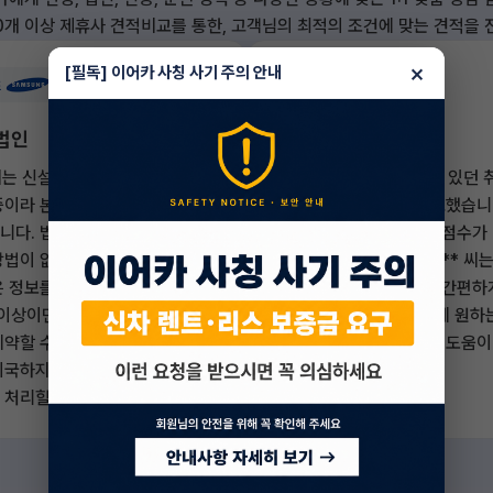
0개 이상 제휴사 견적비교를 통한, 고객님의 최적의 조건에 맞는 견적을
×
[필독] 이어카 사칭 사기 주의 안내
법인
무직자(개인/일반)
씨는 신설 법인의 대표인데, 해외
한**씨는 새 직장을 찾고 있던 
중이라 본인 인증이 어려운 상황
이었지만, 당장 차가 필요했습니
니다. 법인 차량은 급히 필요했
직이라 걱정했지만 신용 점수가 
방법이 없나 고민하다가 이어카에
점 이상으로 괜찮았던 한** 씨는
은 정보를 얻었죠. 주주 지분
카를 통해 신한카드에서 간편하
 이상이면 연대보증으로 법인 차
을 받을 수 있었죠. 덕분에 원하
계약할 수 있다는 내용입니다. 덕
빠르게 이용하게 되어 큰 도움이
귀국하지 않고도 법인 장기렌트를
습니 다.
 처리할 수 있었습니다.