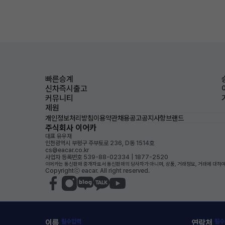
빠른승계
신차즉시출고
커뮤니티
제원
개인정보처리방침
이용약관
채용공고
공지사항
브랜드
주식회사 이어카
대표 유우재
인천광역시 부평구 주부토로 236, D동 1514호
cs@eacar.co.kr
사업자 등록번호 539-88-02334 | 1877-2520
이어카는 통신판매 중개자로서 통신판매의 당사자가 아니며, 상품, 거래정보, 거래에 대하여
Copyrightⓒ eacar. All right reserved.
이름
필수입력
연락처
필수