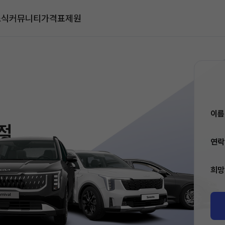
소식
커뮤니티
가격표
제원
이
적
연
희망