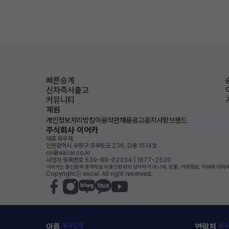
빠른승계
신차즉시출고
커뮤니티
제원
개인정보처리방침
이용약관
채용공고
공지사항
브랜드
주식회사 이어카
대표 유우재
인천광역시 부평구 주부토로 236, D동 1514호
cs@eacar.co.kr
사업자 등록번호 539-88-02334 | 1877-2520
이어카는 통신판매 중개자로서 통신판매의 당사자가 아니며, 상품, 거래정보, 거래에 대하여
Copyrightⓒ eacar. All right reserved.
이름
필수입력
연락처
필수