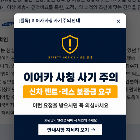
0개 이상 제휴사 견적비교를 통한, 고객님의 최적의 조건에 맞는 견적을
×
[필독] 이어카 사칭 사기 주의 안내
법인
무직자(개인/일반)
씨는 신설 법인의 대표인데, 해외
한**씨는 새 직장을 찾고 있던 
중이라 본인 인증이 어려운 상황
이었지만, 당장 차가 필요했습니
니다. 법인 차량은 급히 필요했
직이라 걱정했지만 신용 점수가 
방법이 없나 고민하다가 이어카에
점 이상으로 괜찮았던 한** 씨는
은 정보를 얻었죠. 주주 지분
카를 통해 신한카드에서 간편하
 이상이면 연대보증으로 법인 차
을 받을 수 있었죠. 덕분에 원하
계약할 수 있다는 내용입니다. 덕
빠르게 이용하게 되어 큰 도움이
귀국하지 않고도 법인 장기렌트를
습니 다.
 처리할 수 있었습니다.