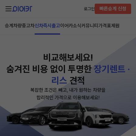
빠른승계 신청
로그인
승계차량
중고차
신차즉시출고
이어카소식
커뮤니티
가격표
제원
비교해보세요!
숨겨진 비용 없이
투명한
장기렌트 ·
리스
견적
복잡한 조건은 빼고, 내가 원하는 차량을
합리적인 가격으로 이용해보세요!