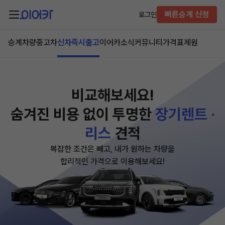
빠른승계 신청
로그인
승계차량
중고차
신차즉시출고
이어카소식
커뮤니티
가격표
제원
비교해보세요!
숨겨진 비용 없이
투명한
장기렌트 ·
리스
견적
복잡한 조건은 빼고, 내가 원하는 차량을
합리적인 가격으로 이용해보세요!