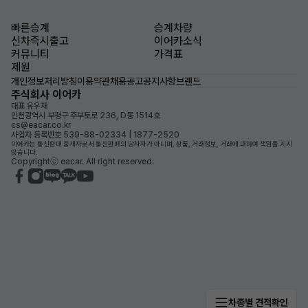
빠른승계
승계차량
신차즉시출고
이어카소식
커뮤니티
가격표
제원
개인정보처리방침
이용약관
채용공고
공지사항
브랜드
주식회사 이어카
대표 유우재
인천광역시 부평구 주부토로 236, D동 1514호
cs@eacar.co.kr
사업자 등록번호 539-88-02334 | 1877-2520
이어카는 통신판매 중개자로서 통신판매의 당사자가 아니며, 상품, 거래정보, 거래에 대하여 책임을 지지
않습니다.
Copyrightⓒ eacar. All right reserved.
차종별 견적확인