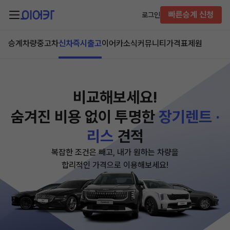
빠른승계 신청
로그인
승계차량
중고차
신차즉시출고
이어카소식
커뮤니티
가격표
제원
비교해보세요!
숨겨진 비용 없이
투명한
장기렌트 ·
리스
견적
복잡한 조건은 빼고, 내가 원하는 차량을
합리적인 가격으로 이용해보세요!