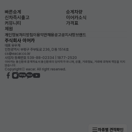
빠른승계
승계차량
신차즉시출고
이어카소식
커뮤니티
가격표
제원
개인정보처리방침
이용약관
채용공고
공지사항
브랜드
주식회사 이어카
대표 유우재
인천광역시 부평구 주부토로 236, D동 1514호
cs@eacar.co.kr
사업자 등록번호 539-88-02334 | 1877-2520
이어카는 통신판매 중개자로서 통신판매의 당사자가 아니며, 상품, 거래정보, 거래에 대하여 책임을 지지
않습니다.
Copyrightⓒ eacar. All right reserved.
차종별 견적확인