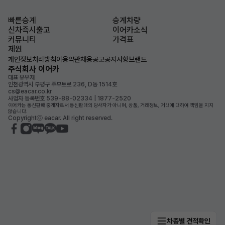
빠른승계
승계차량
신차즉시출고
이어카소식
커뮤니티
가격표
제원
개인정보처리방침
이용약관
채용공고
공지사항
브랜드
주식회사 이어카
대표 유우재
인천광역시 부평구 주부토로 236, D동 1514호
cs@eacar.co.kr
사업자 등록번호 539-88-02334 | 1877-2520
이어카는 통신판매 중개자로서 통신판매의 당사자가 아니며, 상품, 거래정보, 거래에 대하여 책임을 지지
않습니다.
Copyrightⓒ eacar. All right reserved.
차종별 견적확인