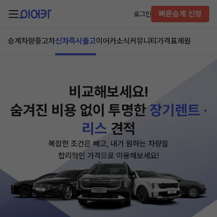
빠른승계 신청
로그인
승계차량
중고차
신차즉시출고
이어카소식
커뮤니티
가격표
제원
비교해보세요!
숨겨진 비용 없이
투명한
장기렌트 ·
리스
견적
복잡한 조건은 빼고, 내가 원하는 차량을
합리적인 가격으로 이용해보세요!