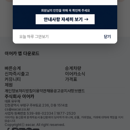
오늘 하루 그만보기
닫기
이어카 앱 다운로드
빠른승계
승계차량
신차즉시출고
이어카소식
커뮤니티
가격표
제원
개인정보처리방침
이용약관
채용공고
공지사항
브랜드
주식회사 이어카
대표 유우재
인천광역시 부평구 주부토로 236, D동 1514호
cs@eacar.co.kr
사업자 등록번호 539-88-02334 | 1877-2520
이어카는 통신판매 중개자로서 통신판매의 당사자가 아니며, 상품, 거래정보, 거래에 대하여 책임을 지지
않습니다.
Copyrightⓒ eacar. All right reserved.