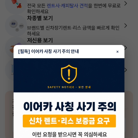
전국 모든
렌트사·캐피탈사 견적
을 한번에 무료로
확인하세요
차종별 보기
브랜드별 신차장기렌트·리스 금액을 빠르게 확인
하세요
저신용 보기
신용등급 낮아도 걱정없이 무심사 조건으로 내 차
[필독] 이어카 사칭 사기 주의 안내
×
만들어 보세요
사업자 전용 전문상담
개인&법인 사업자를 위한 전문 상담을 지원해 드
려요
기존 장기렌트·리스 차량이 있다면?
전문가
빠른승계
이용하고
중도해지위약금
평균 700만원 이상
절약하세요.
내 차 위약금 조회하기