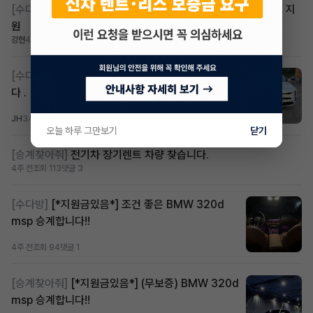
[수다방]
쏘나타 디 엣지 무보증 무심사 승계지원금 첫달렌트료 지
원
강현
4주 전
조회 96
댓글 0
[수다방]
k8 하브 203하 2159 제2운전자 사기입니
다 .
JH
3시간 전
조회 313
댓글 2
오늘 하루 그만보기
닫기
[승계찾아줘]
전기차 장기렌트 차량 찾습니다.
4주 전
조회 113
댓글 3
[수다방]
[*지원금있음*] 조건 좋은 BMW 320d
msp 승계합니다!!
4주 전
조회 94
댓글 1
[승계찾아줘]
[*지원금있음*] (무보증) BMW 320d
msp 승계합니다!!