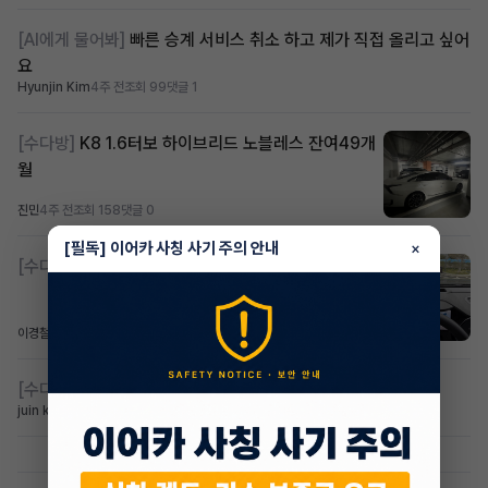
[AI에게 물어봐]
빠른 승계 서비스 취소 하고 제가 직접 올리고 싶어
요
Hyunjin Kim
4주 전
조회 99
댓글 1
[수다방]
K8 1.6터보 하이브리드 노블레스 잔여49개
월
진민
4주 전
조회 158
댓글 0
[필독] 이어카 사칭 사기 주의 안내
×
[수다방]
콜레오스 승계 및 2운전 구합니다
이경철
4주 전
조회 130
댓글 5
[수다방]
스타렉스,구형카니발 구해요
juin kin
4주 전
조회 63
댓글 1