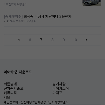
4주 전
조회 74
댓글 1
[승계찾아줘]
회생중 무심사 차량이나 2운전자
이성근
4주 전
조회 187
댓글 4
6
7
8
9
10
이어카 앱 다운로드
빠른승계
승계차량
신차즉시출고
이어카소식
커뮤니티
가격표
제원
개인정보처리방침
이용약관
채용공고
공지사항
브랜드