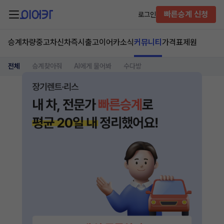
빠른승계 신청
로그인
승계차량
중고차
신차즉시출고
이어카소식
커뮤니티
가격표
제원
전체
승계찾아줘
AI에게 물어봐
수다방