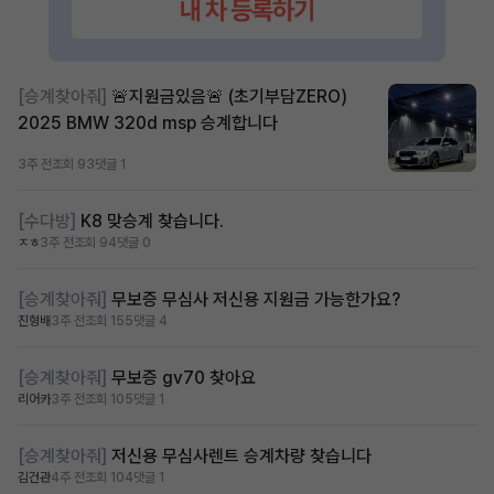
[승계찾아줘]
🚨지원금있음🚨 (초기부담ZERO)
2025 BMW 320d msp 승계합니다
3주 전
조회 93
댓글 1
[수다방]
K8 맞승계 찾습니다.
ㅈㅎ
3주 전
조회 94
댓글 0
[승계찾아줘]
무보증 무심사 저신용 지원금 가능한가요?
진형배
3주 전
조회 155
댓글 4
[승계찾아줘]
무보증 gv70 찾아요
리어카
3주 전
조회 105
댓글 1
[승계찾아줘]
저신용 무심사렌트 승계차량 찾습니다
김건관
4주 전
조회 104
댓글 1