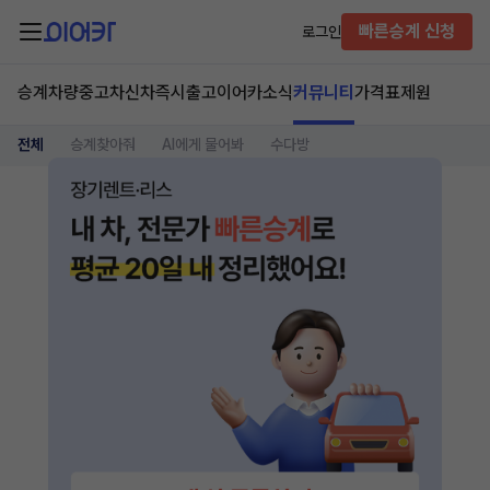
빠른승계 신청
로그인
승계차량
중고차
신차즉시출고
이어카소식
커뮤니티
가격표
제원
전체
승계찾아줘
AI에게 물어봐
수다방