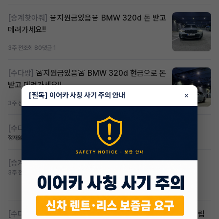
[승계찾아줘]
🚨지원금있음🚨 BMW 320d 돈 받고
데려가세요!!
3주 전
조회 80
댓글 1
[수다방]
🚨지원금있음🚨 BMW 320d 현금으로 돈
받고 데려가세요!!
[필독] 이어카 사칭 사기 주의 안내
×
3주 전
조회 67
댓글 1
[수다방]
무심사 풀지원 차량 구합니당
정재원
3주 전
조회 122
댓글 2
[승계찾아줘]
셀토스 무심사장기렌트 승계 넘깁니다
3주 전
조회 125
댓글 6
[수다방]
첫 장기렌트, 딜러분들이나 전문가분들 조언좀 부탁드립