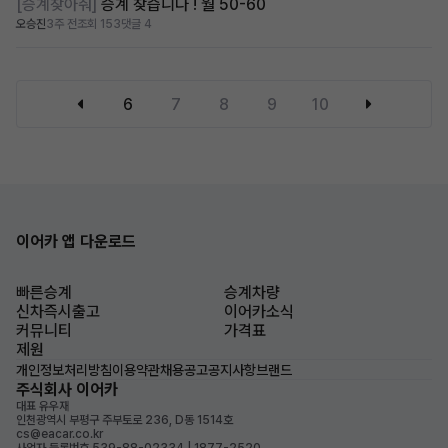
[승계찾아줘]
승계 찾습니다 ! 월 50-60
오승진
3주 전
조회 153
댓글 4
6
7
8
9
10
이어카 앱 다운로드
빠른승계
승계차량
신차즉시출고
이어카소식
커뮤니티
가격표
제원
개인정보처리방침
이용약관
채용공고
공지사항
브랜드
주식회사 이어카
대표 유우재
인천광역시 부평구 주부토로 236, D동 1514호
cs@eacar.co.kr