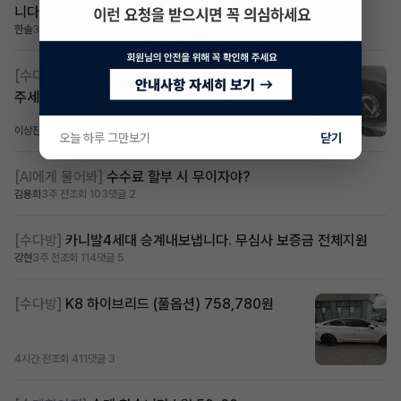
니다
한솔
3주 전
조회 104
댓글 3
[수다방]
Gv70 승계자분 구합니다 지원금 협의연락
주세요
이상진
4일 전
조회 198
댓글 1
오늘 하루 그만보기
닫기
[AI에게 물어봐]
수수료 할부 시 무이자야?
김용희
3주 전
조회 103
댓글 2
[수다방]
카니발4세대 승계내보냅니다. 무심사 보증금 전체지원
강현
3주 전
조회 114
댓글 5
[수다방]
K8 하이브리드 (풀옵션) 758,780원
4시간 전
조회 411
댓글 3