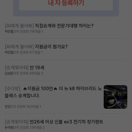
[AI에게 물어봐]
직접승계와 전문가대행 차이는?
박민철
3주 전
조회 116
댓글 1
[AI에게 물어봐]
지원금이 뭔가요?
박민철
3주 전
조회 97
댓글 1
[승계찾아줘]
만 19세
김성은
3주 전
조회 98
댓글 2
[수다방]
🔥지원금 100만🔥 더 뉴 k8 하이브리드 노
블레스 승계합니다.
진민
2주 전
조회 163
댓글 1
[승계찾아줘]
만26세 이상 신불 ev3 전기차 장기렌트
우마왕
3주 전
조회 136
댓글 2