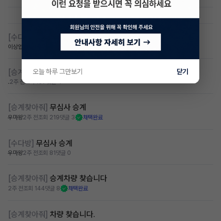
[수다방]
제네시스 무심사 저신용 찾습니디
이상엽
2주 전
조회 127
댓글 0
[승계찾아줘]
오늘 하루 그만보기
신용회복중 승계가능차량 찾습니다.
닫기
.
2주 전
조회 197
댓글 4
[승계찾아줘]
무심사 승계
우마왕
2주 전
조회 219
댓글 3
채택완료
[수다방]
무심사 승계
우마왕
2주 전
조회 81
댓글 0
[승계찾아줘]
승계차량 찾습니다
2주 전
조회 144
댓글 8
채택완료
[승계찾아줘]
차량 찾습니다.