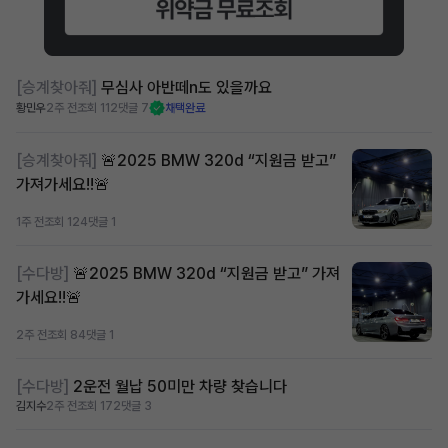
[승계찾아줘]
무심사 아반떼n도 있을까요
황민우
2주 전
조회 112
댓글 7
채택완료
[승계찾아줘]
🚨2025 BMW 320d “지원금 받고”
가져가세요!!🚨
1주 전
조회 124
댓글 1
[수다방]
🚨2025 BMW 320d “지원금 받고” 가져
가세요!!🚨
2주 전
조회 84
댓글 1
[수다방]
2운전 월납 50미만 차량 찾습니다
김지수
2주 전
조회 172
댓글 3