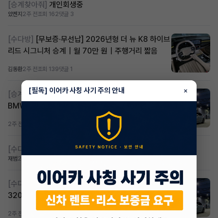
[승계찾아줘]
개인회생중
얐켄지
2주 전
조회 162
댓글 3
[수다방]
[무보증·무선납] 2026년형 더 뉴 K8 하이브
리드 시그니처 승계｜월 70만 원｜주행거리 짧음
김동환
2주 전
조회 139
댓글 1
[필독] 이어카 사칭 사기 주의 안내
×
[승계찾아줘]
🚨지원금있음🚨 무보증/무선납 2025
BMW 320d 승계합니다!!
2주 전
조회 119
댓글 1
[수다방]
무심사 무보증 차량 구합니다 월납110까지가능
재범
2주 전
조회 142
댓글 4
[수다방]
🚨지원금있음🚨 무선납/무보증 BMW
320d 승계합니다!!
2주 전
조회 74
댓글 1