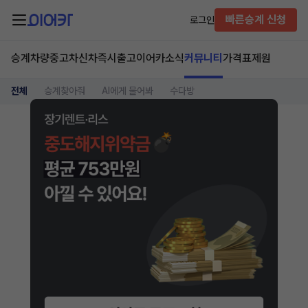
빠른승계 신청
로그인
승계차량
중고차
신차즉시출고
이어카소식
커뮤니티
가격표
제원
전체
승계찾아줘
AI에게 물어봐
수다방