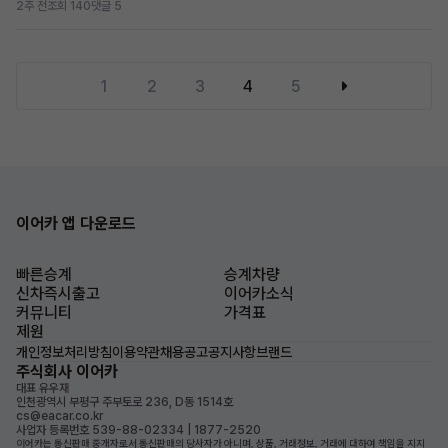
2주 전
조회 140
댓글 5
1
2
3
4
5
이어카 앱 다운로드
빠른승계
승계차량
신차즉시출고
이어카소식
커뮤니티
가격표
제원
개인정보처리방침
이용약관
채용공고
공지사항
브랜드
주식회사 이어카
대표 유우재
인천광역시 부평구 주부토로 236, D동 1514호
cs@eacar.co.kr
사업자 등록번호 539-88-02334 | 1877-2520
이어카는 통신판매 중개자로서 통신판매의 당사자가 아니며, 상품, 거래정보, 거래에 대하여 책임을 지지