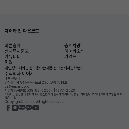
이어카 앱 다운로드
빠른승계
승계차량
신차즉시출고
이어카소식
커뮤니티
가격표
제원
개인정보처리방침
이용약관
채용공고
공지사항
브랜드
주식회사 이어카
대표 유우재
인천광역시 부평구 주부토로 236, D동 1514호
cs@eacar.co.kr
사업자 등록번호 539-88-02334 | 1877-2520
이어카는 통신판매 중개자로서 통신판매의 당사자가 아니며, 상품, 거래정보, 거래에 대하여 책임을 지지
않습니다.
Copyrightⓒ eacar. All right reserved.