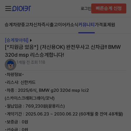
빠른승계 신청
로그인
승계차량
중고차
신차즉시출고
이어카소식
커뮤니티
가격표
제원
[승계찾아줘]
[*지원금 있음*] (저신용OK) 완전무사고 신차급!! BMW
320d msp 리스승계합니다!
1개월 전
조회 118
•차량정보•
•리스사: 신한카드
•차종 : 2025/6식, BMW g20 320d msp lci2
(스카이스크래퍼그래이/꼬냑)
•월납입금 : 769,230원(운용리스)
•계약기간 : 2025.06.23 ~ 2030.06.22 (60개월 중 잔여 48개월)
•보증금 : 0원
•선수금 : 0원