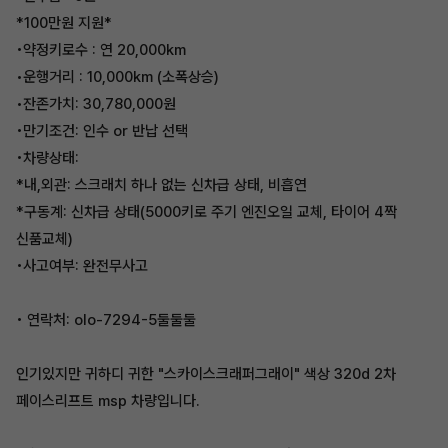
*100만원 지원*
•약정키로수 : 연 20,000km
•운행거리 : 10,000km (소폭상승)
•잔존가치: 30,780,000원
•만기조건: 인수 or 반납 선택
•차량상태:
*내,외관: 스크래치 하나 없는 신차급 상태, 비흡연
*구동계: 신차급 상태(5000키로 주기 엔진오일 교체, 타이어 4짝
신품교체)
•사고여부: 완전무사고
• 연락처: olo-7294-5둘둘둘
인기있지만 귀하디 귀한 "스카이스크래퍼그래이" 색상 320d 2차
페이스리프트 msp 차량입니다.