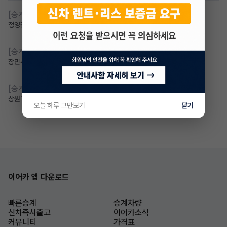
[승계찾아줘]
무심사 차량구해요
정영철
2일 전
조회 62
댓글 2
[승계찾아줘]
만 23세 무심사
장민수
1일 전
조회 44
댓글 1
[승계찾아줘]
만24세 무보증 승계 구합니다
상원
1일 전
조회 38
댓글 2
오늘 하루 그만보기
닫기
이어카 앱 다운로드
빠른승계
승계차량
신차즉시출고
이어카소식
커뮤니티
가격표