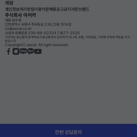
제원
개인정보처리방침
이용약관
채용공고
공지사항
브랜드
주식회사 이어카
대표 유우재
인천광역시 부평구 주부토로 236, D동 1514호
cs@eacar.co.kr
사업자 등록번호 539-88-02334 | 1877-2520
이어카는 통신판매 중개자로서 통신판매의 당사자가 아니며, 상품, 거래정보, 거래에 대하여 책임을 지지
않습니다.
Copyrightⓒ eacar. All right reserved.
간편 상담문의