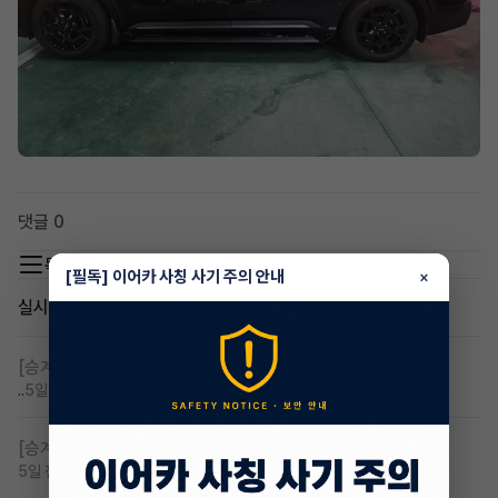
댓글 0
목록 이동
[필독] 이어카 사칭 사기 주의 안내
×
실시간 인기글
[승계찾아줘]
무심사 무보증 만21세 전기차 승계,2운전자
..
5일 전
조회 109
댓글 4
[승계찾아줘]
무보증 무심사 전기차 승계 알아봅니다
5일 전
조회 92
댓글 1