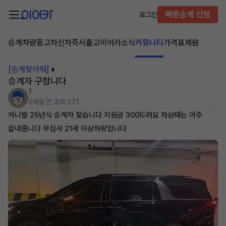
빠른승계 신청
로그인
승계차량
중고차
신차즉시출고
이어카소식
커뮤니티
가격표
제원
[승계찾아줘]
승계자 구합니다
?
2개월 전
조회 271
카니발 25년식 승계자 찿습니다 지원금 300드려요 차상태는 아주
끝내줍니다 무심사 21세 이상차량입니다