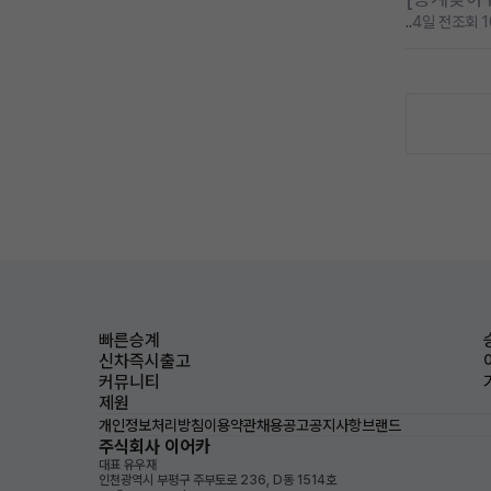
..
4일 전
조회 1
빠른승계
신차즉시출고
커뮤니티
제원
개인정보처리방침
이용약관
채용공고
공지사항
브랜드
주식회사 이어카
대표 유우재
인천광역시 부평구 주부토로 236, D동 1514호