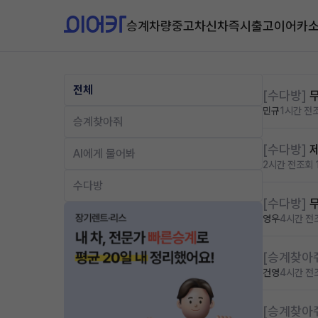
승계차량
중고차
신차즉시출고
이어카
전체
[수다방]
민규
1시간 전
승계찾아줘
[수다방]
AI에게 물어봐
2시간 전
조회 
수다방
[수다방]
영우
4시간 전
[승계찾아
건영
4시간 전
[승계찾아