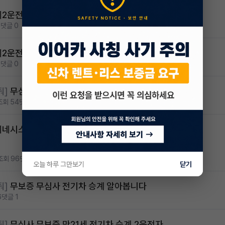
제2운전자 구합니다 ( 제가 차량받는쪽 )
6
댓글 0
제2운전자 구합니다 ( 제가 차량받는쪽 )
3
댓글 0
줘]
무심사 차량구해요
조회 54
댓글 2
네시스 g80 3.5 4륜 거의 풀옵션 페이스
조회 96
댓글 0
오늘 하루 그만보기
닫기
줘]
무보증 무심사 전기차 승계 알아봅니다
6
댓글 1
줘]
무심사 무보증 만21세 전기차 승계,2운전자