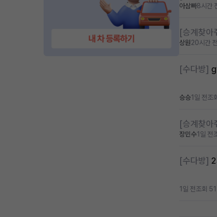
아삼빠
8시간 
[승계찾아
상원
20시간 
[수다방]
승승
1일 전
조회
[승계찾아
장민수
1일 전
[수다방]
2
1일 전
조회 51