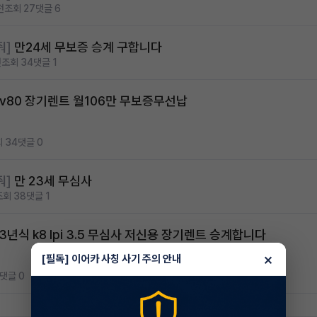
전
조회 27
댓글 6
줘]
만24세 무보증 승계 구합니다
전
조회 34
댓글 1
gv80 장기렌트 월106만 무보증무선납
 34
댓글 0
줘]
만 23세 무심사
조회 38
댓글 1
3년식 k8 lpi 3.5 무심사 저신용 장기렌트 승계합니다
×
[필독] 이어카 사칭 사기 주의 안내
댓글 0