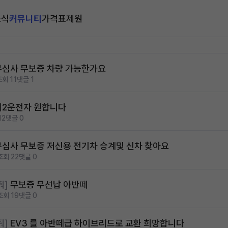
소식
커뮤니티
가격표
제원
무심사 무보증 차량 가능한가요
조회 11
댓글 1
제2운전자 원합니다
12
댓글 0
무심사 무보증 저신용 전기차 승계및 신차 찾아요
조회 22
댓글 0
줘]
무보증 무선납 아반떼
조회 19
댓글 0
줘]
EV3 를 아반떼급 하이브리드로 교환 희망합니다