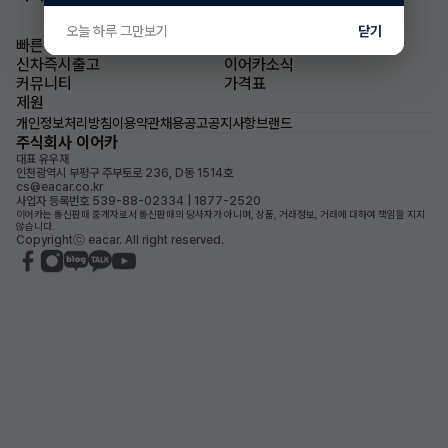
오늘 하루 그만보기
닫기
빠른승계
승계차량
신차즉시출고
이어카소식
커뮤니티
가격표
제원
개인정보처리방침
이용약관
채용공고
공지사항
브랜드
주식회사 이어카
대표 유우재
인천광역시 부평구 주부토로 236, D동 1514호
cs@eacar.co.kr
사업자 등록번호 539-88-02334 | 1877-2520
이어카는 통신판매 중개자로서 통신판매의 당사자가 아니며, 상품, 거래정보, 거래에 대하여 책임을 지지
않습니다.
Copyrightⓒ eacar. All right reserved.