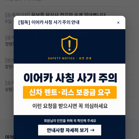
[승계찾아줘]
무보증 무심사 전기차 승계 알아봅니다
6일 전
조회 97
댓글 1
[필독] 이어카 사칭 사기 주의 안내
×
[승계찾아줘]
무심사 차량구해요
정영철
3일 전
조회 74
댓글 2
[승계찾아줘]
만 23세 무심사
장민수
2일 전
조회 57
댓글 1
[승계찾아줘]
만24세 무보증 승계 구합니다
상원
2일 전
조회 52
댓글 2
이어카 앱 다운로드