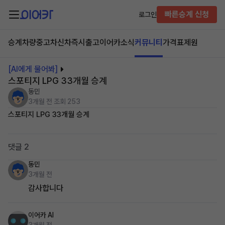
빠른승계 신청
로그인
승계차량
중고차
신차즉시출고
이어카소식
커뮤니티
가격표
제원
[AI에게 물어봐]
스포티지 LPG 33개월 승계
동민
3개월 전
조회 253
스포티지 LPG 33개월 승계
댓글 2
동민
3개월 전
감사합니다
이어카 AI