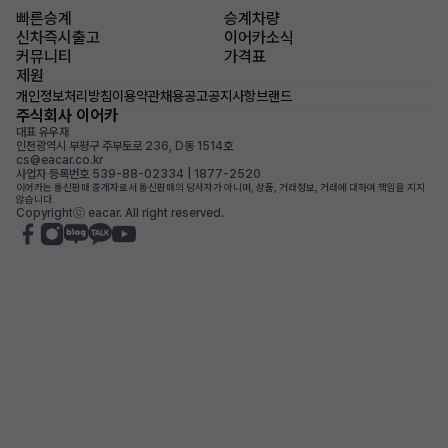
빠른승계
승계차량
신차즉시출고
이어카소식
커뮤니티
가격표
제원
개인정보처리방침
이용약관
채용공고
공지사항
브랜드
주식회사 이어카
대표 유우재
인천광역시 부평구 주부토로 236, D동 1514호
cs@eacar.co.kr
사업자 등록번호 539-88-02334 | 1877-2520
이어카는 통신판매 중개자로서 통신판매의 당사자가 아니며, 상품, 거래정보, 거래에 대하여 책임을 지지
않습니다.
Copyrightⓒ eacar. All right reserved.