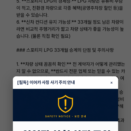
5. **스포티지 LPG의 경제성:** LPG 차량은 유류비 부담
이 적고, 친환경 차량으로 각종 혜택(공영주차장 할인 등)을
받을 수 있습니다.
6. **신차 컨디션 유지 가능성:** 33개월 정도 남은 차량이
라면 비교적 주행거리가 짧고 차량 상태가 좋을 가능성이 높
습니다. (물론 직접 확인 필요)
### 스포티지 LPG 33개월 승계의 단점 및 주의사항
1. **차량 상태 꼼꼼히 확인:** 전 계약자가 어떻게 관리했는
지 알 수 없으므로, **반드시 전문 업체 또는 믿을 수 있는 카
센터에서 차량 점검**을 받아야 합니다. (사고 유무, 침수 여
[필독] 이어카 사칭 사기 주의 안내
×
부, 소모품 교체 주기 등)
2. **계약 조건 확인:** 기존 계약의 모든 조건을 그대로 승
계받으므로, **월 납입료, 약정 주행거리, 위약금 조항, 정비
서비스 범위, 만기 시 인수/반납 조건 등을 꼼꼼히 확인**해
야 합니다.
* **약정 주행거리:** 잔여 약정 주행거리가 너무 적어 초과
시 위약금이 발생할 가능성은 없는지 확인하세요.