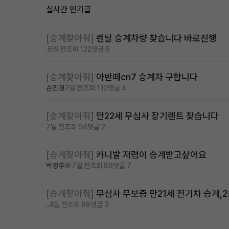
실시간 인기글
[승계찾아줘]
렌탈 승계차량 찾습니다 바로진행
.
6일 전
조회 122
댓글 6
[승계찾아줘]
아반떼cn7 승계자 구합니다
손민경
7일 전
조회 112
댓글 4
[승계찾아줘]
만22세 무심사 장기렌트 찾습니다
7일 전
조회 94
댓글 2
[승계찾아줘]
카니발 저렴이 승계받고샆어요
박영주🌸
7일 전
조회 89
댓글 7
[승계찾아줘]
무심사 무보증 만21세 전기차 승계,
..
4일 전
조회 88
댓글 3