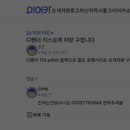
승계차량
중고차
신차즉시출고
이어카
[승계찾아줘]
디펜더 리스승계 차량 구합니다
강산
4개월 전
조회 182
디펜더 110 p400 블랙으로 짧은 운행거리로 승계차량 구
댓글 1
김부형
4개월 전
신차는안보시나요 01087761844 연락주세욥
목록 이동