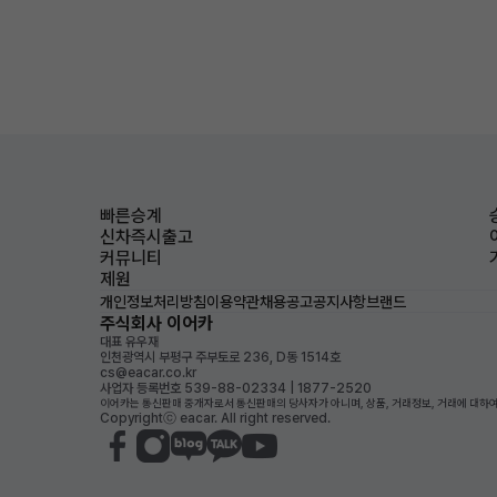
빠른승계
신차즉시출고
커뮤니티
제원
개인정보처리방침
이용약관
채용공고
공지사항
브랜드
주식회사 이어카
대표 유우재
인천광역시 부평구 주부토로 236, D동 1514호
cs@eacar.co.kr
사업자 등록번호 539-88-02334 | 1877-2520
이어카는 통신판매 중개자로서 통신판매의 당사자가 아니며, 상품, 거래정보, 거래에 대하여
Copyrightⓒ eacar. All right reserved.