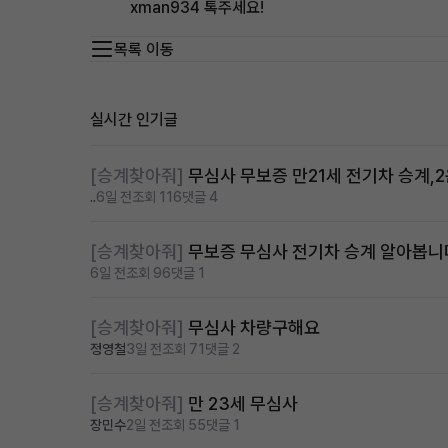
xman934 톡주세요!
목록 이동
실시간 인기글
[승계찾아줘]
무심사 무보증 만21세 전기차 승계,
..
6일 전
조회 116
댓글 4
[승계찾아줘]
무보증 무심사 전기차 승계 알아봅니
6일 전
조회 96
댓글 1
[승계찾아줘]
무심사 차량구해요
정영철
3일 전
조회 71
댓글 2
[승계찾아줘]
만 23세 무심사
장민수
2일 전
조회 55
댓글 1