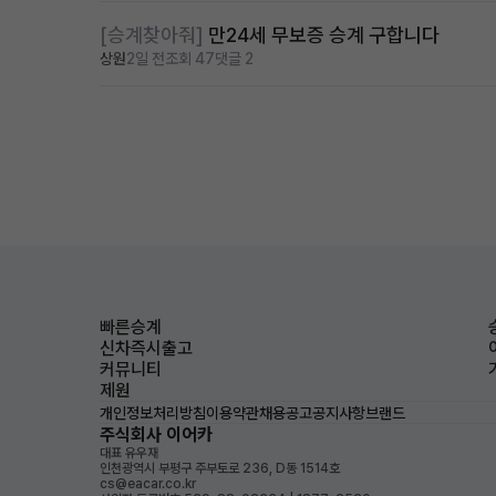
[승계찾아줘]
만24세 무보증 승계 구합니다
상원
2일 전
조회 47
댓글 2
빠른승계
신차즉시출고
커뮤니티
제원
개인정보처리방침
이용약관
채용공고
공지사항
브랜드
주식회사 이어카
대표 유우재
인천광역시 부평구 주부토로 236, D동 1514호
cs@eacar.co.kr