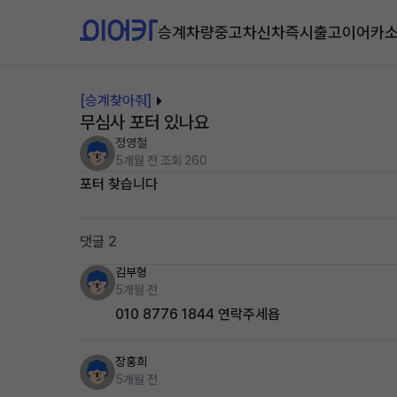
승계차량
중고차
신차즉시출고
이어카
[승계찾아줘]
무심사 포터 있나요
정영철
5개월 전
조회 260
포터 찾습니다
댓글 2
김부형
5개월 전
010 8776 1844 연락주세욥
장홍희
5개월 전