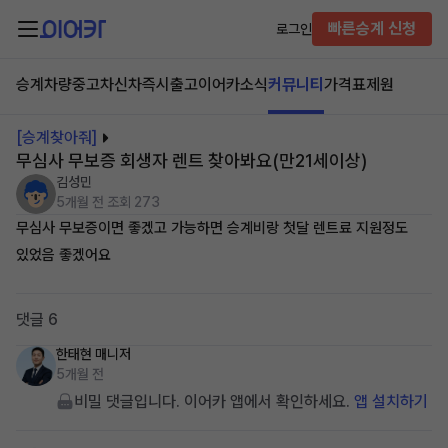
빠른승계 신청
로그인
승계차량
중고차
신차즉시출고
이어카소식
커뮤니티
가격표
제원
[승계찾아줘]
무심사 무보증 회생자 렌트 찾아봐요(만21세이상)
김성민
5개월 전
조회 273
무심사 무보증이면 좋겠고 가능하면 승계비랑 첫달 렌트료 지원정도
있었음 좋겠어요
댓글 6
한태현
매니저
5개월 전
비밀 댓글입니다. 이어카 앱에서 확인하세요.
앱 설치하기