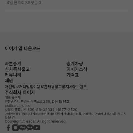
..
4일 전
조회 88
댓글 3
이어카 앱 다운로드
빠른승계
승계차량
신차즉시출고
이어카소식
커뮤니티
가격표
제원
개인정보처리방침
이용약관
채용공고
공지사항
브랜드
주식회사 이어카
대표 유우재
인천광역시 부평구 주부토로 236, D동 1514호
cs@eacar.co.kr
사업자 등록번호 539-88-02334 | 1877-2520
이어카는 통신판매 중개자로서 통신판매의 당사자가 아니며, 상품, 거래정보, 거래에 대하여 책임을 지지
않습니다.
Copyrightⓒ eacar. All right reserved.