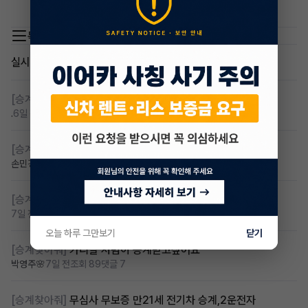
san3036 톡 주세요 !
목록 이동
실시간 인기글
[승계찾아줘]
렌탈 승계차량 찾습니다 바로진행
.
6일 전
조회 123
댓글 6
[승계찾아줘]
아반떼cn7 승계자 구합니다
손민경
7일 전
조회 112
댓글 4
[승계찾아줘]
만22세 무심사 장기렌트 찾습니다
7일 전
조회 94
댓글 2
오늘 하루 그만보기
닫기
[승계찾아줘]
카니발 저렴이 승계받고샆어요
박영주🌸
7일 전
조회 89
댓글 7
[승계찾아줘]
무심사 무보증 만21세 전기차 승계,2운전자