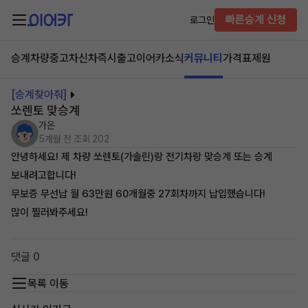
빠른승계 신청
로그인
승계차량
중고차
신차즉시출고
이어카소식
커뮤니티
가격표
제원
[승계찾아줘]
쏘렌토 맞승계
가온
5개월 전
조회 202
안녕하세요! 제 차량 쏘렌토(가솔린)랑 전기차랑 맞승계 또는 승계
보내려고합니다!
무보증 무선납 월 63만원 60개월중 27회차까지 납입했습니다!
많이 찔러봐주세요!
댓글 0
목록 이동