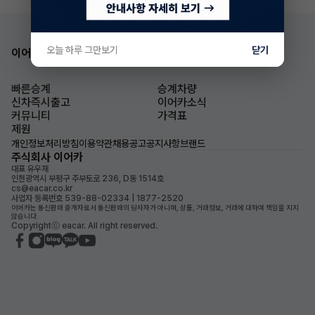
오늘 하루 그만보기
닫기
이어카 앱 다운로드
빠른승계
승계차량
신차즉시출고
이어카소식
커뮤니티
가격표
제원
개인정보처리방침
이용약관
채용공고
공지사항
브랜드
주식회사 이어카
대표 유우재
인천광역시 부평구 주부토로 236, D동 1514호
cs@eacar.co.kr
사업자 등록번호 539-88-02334 | 1877-2520
이어카는 통신판매 중개자로서 통신판매의 당사자가 아니며, 상품, 거래정보, 거래에 대하여 책임을 지지
않습니다.
Copyrightⓒ eacar. All right reserved.