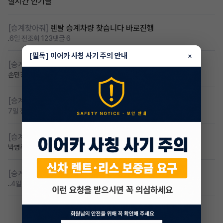
실시간 인기글
[승계찾아줘]
렌탈 승계차량 찾습니다 바로진행
.
6일 전
조회 123
댓글 6
[필독] 이어카 사칭 사기 주의 안내
×
[승계찾아줘]
아반떼cn7 승계자 구합니다
손민경
7일 전
조회 112
댓글 4
[승계찾아줘]
만22세 무심사 장기렌트 찾습니다
7일 전
조회 94
댓글 2
[승계찾아줘]
카니발 저렴이 승계받고샆어요
박영주🌸
7일 전
조회 89
댓글 7
[승계찾아줘]
무심사 무보증 만21세 전기차 승계,2운전자
..
4일 전
조회 88
댓글 3