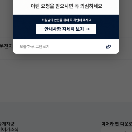
2운전자
오늘 하루 그만보기
닫기
승계차량
이어카 앱 다운
이어카소식