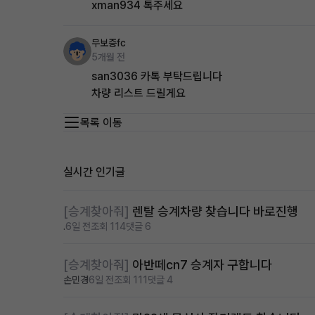
xman934 톡주세요
무보증fc
5개월 전
san3036 카톡 부탁드립니다
차량 리스트 드릴게요
목록 이동
실시간 인기글
[승계찾아줘]
렌탈 승계차량 찾습니다 바로진행
.
6일 전
조회 114
댓글 6
[승계찾아줘]
아반떼cn7 승계자 구합니다
손민경
6일 전
조회 111
댓글 4