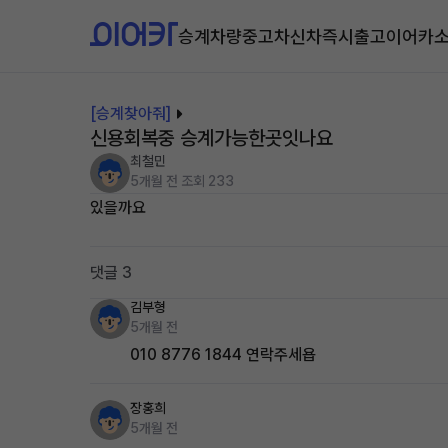
승계차량
중고차
신차즉시출고
이어카
[승계찾아줘]
신용회복중 승계가능한곳잇나요
최철민
5개월 전
조회 233
있을까요
댓글 3
김부형
5개월 전
010 8776 1844 연락주세욥
장홍희
5개월 전