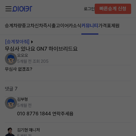
빠른승계 신청
로그인
승계차량
중고차
신차즉시출고
이어카소식
커뮤니티
가격표
제원
[승계찾아줘]
무심사 있나요 GN7 하이브리드요
오오오
5개월 전
조회 205
무심사 없겠죠?
댓글 7
김부형
5개월 전
010 8776 1844 연락주세욥
김기현
매니저