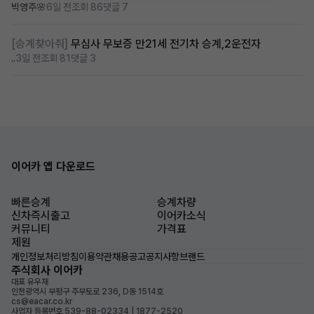
박영주🌸
6일 전
조회 86
댓글 7
[승계찾아줘]
무심사 무보증 만21세 전기차 승계,2운전자
..
3일 전
조회 81
댓글 3
이어카 앱 다운로드
빠른승계
승계차량
신차즉시출고
이어카소식
커뮤니티
가격표
제원
개인정보처리방침
이용약관
채용공고
공지사항
브랜드
주식회사 이어카
대표 유우재
인천광역시 부평구 주부토로 236, D동 1514호
cs@eacar.co.kr
사업자 등록번호 539-88-02334 | 1877-2520