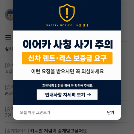
장홍희
5개월 전
xman934 연락주세요
목록 이동
실시간 인기글
[승계찾아줘]
렌탈 승계차량 찾습니다 바로진행
.
6일 전
조회 112
댓글 6
[승계찾아줘]
아반떼cn7 승계자 구합니다
손민경
6일 전
조회 110
댓글 4
[승계찾아줘]
만22세 무심사 장기렌트 찾습니다
오늘 하루 그만보기
닫기
7일 전
조회 88
댓글 2
[승계찾아줘]
카니발 저렴이 승계받고샆어요