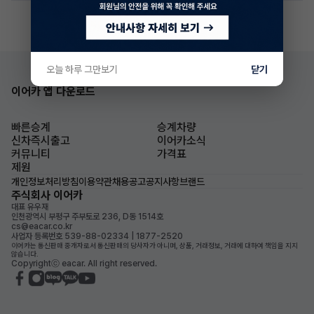
오늘 하루 그만보기
닫기
이어카 앱 다운로드
빠른승계
승계차량
신차즉시출고
이어카소식
커뮤니티
가격표
제원
개인정보처리방침
이용약관
채용공고
공지사항
브랜드
주식회사 이어카
대표 유우재
인천광역시 부평구 주부토로 236, D동 1514호
cs@eacar.co.kr
사업자 등록번호 539-88-02334 | 1877-2520
이어카는 통신판매 중개자로서 통신판매의 당사자가 아니며, 상품, 거래정보, 거래에 대하여 책임을 지지
않습니다.
Copyrightⓒ eacar. All right reserved.