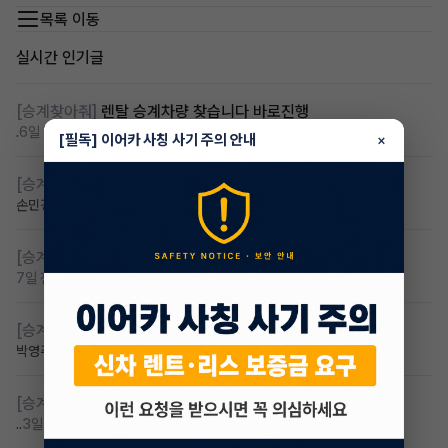
목록 이동
실시간 인기글
[승계찾아줘]
렌탈 승계차량 찾습니다 바로진행
.
6일 전
조회 117
댓글 6
[필독] 이어카 사칭 사기 주의 안내
×
[승계찾아줘]
아반떼cn7 승계자 구합니다
손민경
7일 전
조회 111
댓글 4
[승계찾아줘]
만22세 무심사 장기렌트 찾습니다
7일 전
조회 91
댓글 2
[승계찾아줘]
카니발 저렴이 승계받고샆어요
박영주🌸
7일 전
조회 87
댓글 7
[승계찾아줘]
무심사 무보증 만21세 전기차 승계,2운전자
..
3일 전
조회 84
댓글 3