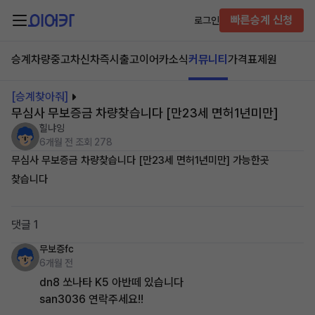
빠른승계 신청
로그인
승계차량
중고차
신차즉시출고
이어카소식
커뮤니티
가격표
제원
[승계찾아줘]
무심사 무보증금 차량찾습니다 [만23세 면허1년미만]
힐냐잉
6개월 전
조회 278
무심사 무보증금 차량찾습니다 [만23세 면허1년미만] 가능한곳
찾습니다
댓글 1
무보증fc
6개월 전
dn8 쏘나타 K5 아반떼 있습니다
san3036 연락주세요!!