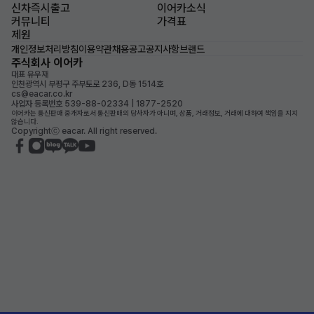
신차즉시출고
이어카소식
커뮤니티
가격표
제원
개인정보처리방침
이용약관
채용공고
공지사항
브랜드
주식회사 이어카
대표 유우재
인천광역시 부평구 주부토로 236, D동 1514호
cs@eacar.co.kr
사업자 등록번호 539-88-02334 | 1877-2520
이어카는 통신판매 중개자로서 통신판매의 당사자가 아니며, 상품, 거래정보, 거래에 대하여 책임을 지지
않습니다.
Copyrightⓒ eacar. All right reserved.