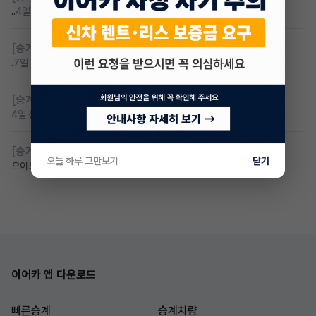
..
4일 전
조회 102
댓글 3
[승계찾아줘]
제네시스 gv60 렌탈 승계찾습니다
.
7일 전
조회 87
댓글 5
[승계찾아줘]
무보증 무심사 전기차 승계 알아봅니다
4일 전
조회 86
댓글 1
[승계찾아줘]
아이오닉9 승계 받고싶습니다
오늘 하루 그만보기
닫기
으이오닉
6일 전
조회 68
댓글 0
이어카 앱 다운로드
빠른승계
승계차량