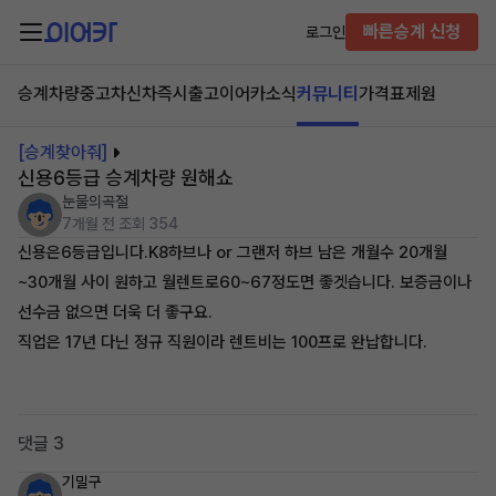
빠른승계 신청
로그인
승계차량
중고차
신차즉시출고
이어카소식
커뮤니티
가격표
제원
[승계찾아줘]
신용6등급 승계차량 원해쇼
눈물의곡절
7개월 전
조회 354
신용은6등급입니다.K8하브나 or 그랜저 하브 남은 개월수 20개월
~30개월 사이 원하고 월렌트로60~67정도면 좋겟습니다. 보증금이나
선수금 없으면 더욱 더 좋구요.
직업은 17년 다닌 정규 직원이라 렌트비는 100프로 완납합니다.
댓글 3
기밀구