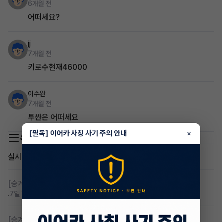
6개월 전
어떠세요?
jj
7개월 전
키로수현재46000
이수완
7개월 전
투싼은 어떠세요
[필독] 이어카 사칭 사기 주의 안내
×
목록 이동
실시간 인기글
[승계찾아줘]
렌탈 승계차량 찾습니다 바로진행
.
7일 전
조회 134
댓글 6
[승계찾아줘]
무심사 무보증 만21세 전기차 승계,2운전자