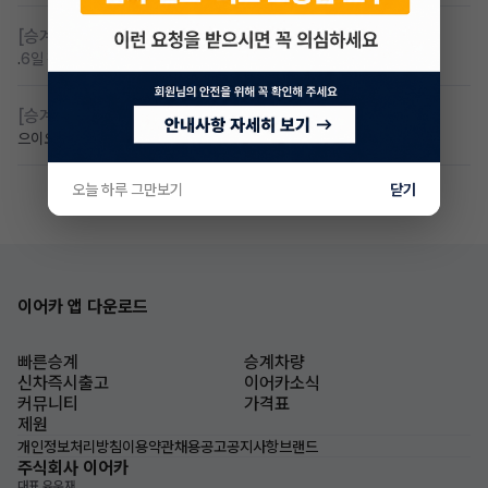
[승계찾아줘]
제네시스 gv60 렌탈 승계찾습니다
.
6일 전
조회 85
댓글 5
[승계찾아줘]
아이오닉9 승계 받고싶습니다
으이오닉
6일 전
조회 65
댓글 0
오늘 하루 그만보기
닫기
이어카 앱 다운로드
빠른승계
승계차량
신차즉시출고
이어카소식
커뮤니티
가격표
제원
개인정보처리방침
이용약관
채용공고
공지사항
브랜드
주식회사 이어카
대표 유우재