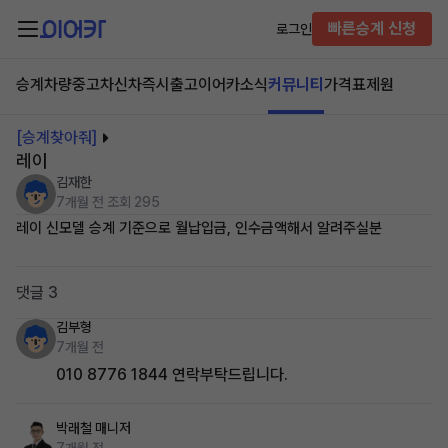
빠른승계 신청
로그인
승계차량
중고차
신차즉시출고
이어카소식
커뮤니티
가격표
제원
[승계찾아줘]
레이
김재한
7개월 전
조회 295
레이 신모델 승계 기준으로 월납입금, 인수금액해서 알려주실분
댓글 3
김부형
7개월 전
010 8776 1844 연락부탁드립니다.
박래철
매니저