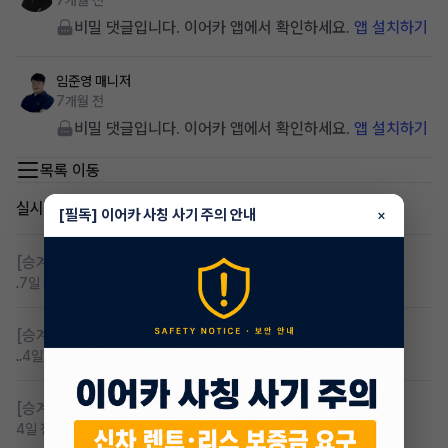
7개월 전
비밀 댓글입니다. 이어카 앱에서 확인하세요.
앱 설치하기
임준영
매니저
7개월 전
비밀 댓글입니다. 이어카 앱에서 확인하세요.
앱 설치하기
목록 이동
실시간 인기글
[필독] 이어카 사칭 사기 주의 안내
×
[승계찾아줘]
렌탈 승계차량 찾습니다 바로진행
.
7일 전
조회 130
댓글 6
[승계찾아줘]
무심사 무보증 만21세 전기차 승계,2운전자
..
4일 전
조회 96
댓글 3
[승계찾아줘]
무보증 무심사 전기차 승계 알아봅니다
4일 전
조회 86
댓글 1