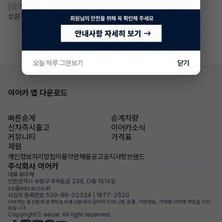
[승계찾아줘]
만24세 무보증 승계 구합니다
상원
1일 전
조회 38
댓글 2
오늘 하루 그만보기
닫기
이어카 앱 다운로드
빠른승계
승계차량
신차즉시출고
이어카소식
커뮤니티
가격표
제원
개인정보처리방침
이용약관
채용공고
공지사항
브랜드
주식회사 이어카
대표 유우재
인천광역시 부평구 주부토로 236, D동 1514호
cs@eacar.co.kr
사업자 등록번호 539-88-02334 | 1877-2520
이어카는 통신판매 중개자로서 통신판매의 당사자가 아니며, 상품, 거래정보, 거래에 대하여 책임을 지지
않습니다.
Copyrightⓒ eacar. All right reserved.