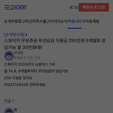
빠른승계 신청
로그인
승계차량
중고차
신차즉시출고
이어카소식
커뮤니티
가격표
제원
[승계찾아줘]
스포티지 무보증금 무선납금 지원금 250만원 6개월후 반
납가능 월 30만원대!!
유성현
8개월 전
조회 328
스포티지 2024년식 노블레스 1.6t
월 74.8, 6개월후부터 위약금없이 반납가능
250 지원금 있어요
01041746339 연락주세요
댓글 1
환