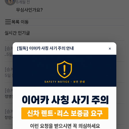
8개월 전
무심사인가요?
목록 이동
실시간 인기글
[승계찾아줘]
[필독] 이어카 사칭 사기 주의 안내
무심사 무보증 만21세 전기차 승계,2운전자
×
..
5일 전
조회 108
댓글 4
[승계찾아줘]
무보증 무심사 전기차 승계 알아봅니다
5일 전
조회 92
댓글 1
[승계찾아줘]
무심사 차량구해요
정영철
2일 전
조회 61
댓글 2
[승계찾아줘]
만 23세 무심사
장민수
1일 전
조회 42
댓글 1