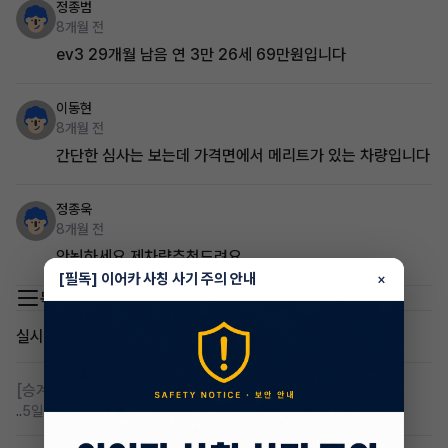
정종범
8개월 전
ev3 29개월 남음 연 3만 26세 69만원입니다
이동현
8개월 전
간단한 심사는 보는데 가격면에서 메리트가 있는 차량입니다
정종욱
8개월 전
안뇡하세요 제차량추천드려요
[필독] 이어카 사칭 사기 주의 안내
×
목록 이동
실시간 인기글
[승계찾아줘]
무심사 무보증 만21세 전기차 승계,2운전자
..
5일 전
조회 104
댓글 3