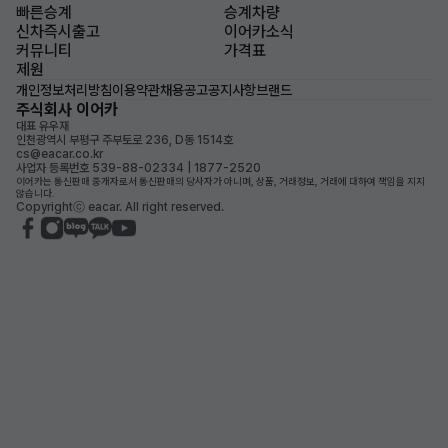
빠른승계
승계차량
신차즉시출고
이어카소식
커뮤니티
가격표
제원
개인정보처리방침
이용약관
채용공고
공지사항
브랜드
주식회사 이어카
대표 유우재
인천광역시 부평구 주부토로 236, D동 1514호
cs@eacar.co.kr
사업자 등록번호 539-88-02334 | 1877-2520
이어카는 통신판매 중개자로서 통신판매의 당사자가 아니며, 상품, 거래정보, 거래에 대하여 책임을 지지
않습니다.
Copyrightⓒ eacar. All right reserved.