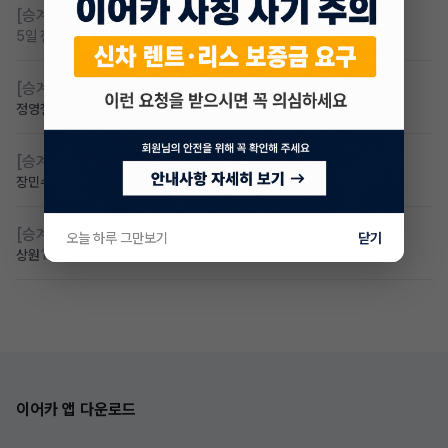
[승계찾아줘]
무보증 무심사 전기차 승계 알아봅니다
5일 전
조회 89
댓글 1
[승계찾아줘]
무심사 차량구해요
정영철
2일 전
조회 58
댓글 2
[승계찾아줘]
만 23세 무심사
장민수
1일 전
조회 39
댓글 1
[승계찾아줘]
만24세 무보증 승계 구합니다
오늘 하루 그만보기
닫기
상원
1일 전
조회 36
댓글 1
이어카 앱 다운로드