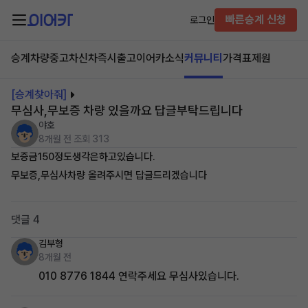
빠른승계 신청
로그인
승계차량
중고차
신차즉시출고
이어카소식
커뮤니티
가격표
제원
[승계찾아줘]
무심사,무보증 차량 있을까요 답글부탁드립니다
야호
8개월 전
조회 313
보증금150정도생각은하고있습니다.
무보증,무심사차량 올려주시면 답글드리겠습니다
댓글 4
김부형
8개월 전
010 8776 1844 연락주세요 무심사있습니다.