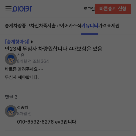
빠른승계 신청
로그인
승계차량
중고차
신차즉시출고
이어카소식
커뮤니티
가격표
제원
[승계찾아줘]
만23세 무심사 차량원합니다 4대보험은 있음
석유
8개월 전
조회 364
바로좀 올려주세요~~
무심사 해야합니다.
댓글 3
정종범
8개월 전
010-6532-8278 ev3입니다