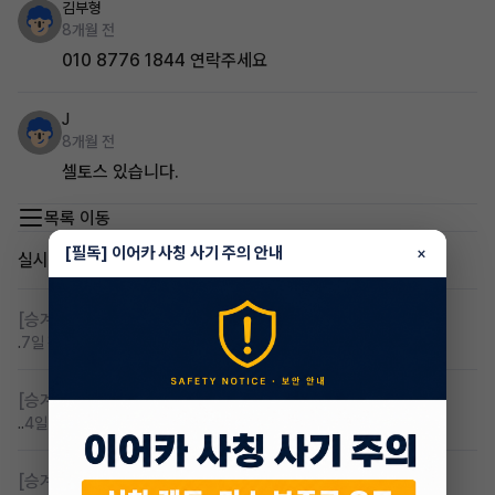
김부형
8개월 전
010 8776 1844 연락주세요
J
8개월 전
셀토스 있습니다.
목록 이동
[필독] 이어카 사칭 사기 주의 안내
×
실시간 인기글
[승계찾아줘]
렌탈 승계차량 찾습니다 바로진행
.
7일 전
조회 134
댓글 6
[승계찾아줘]
무심사 무보증 만21세 전기차 승계,2운전자
..
4일 전
조회 102
댓글 3
[승계찾아줘]
제네시스 gv60 렌탈 승계찾습니다