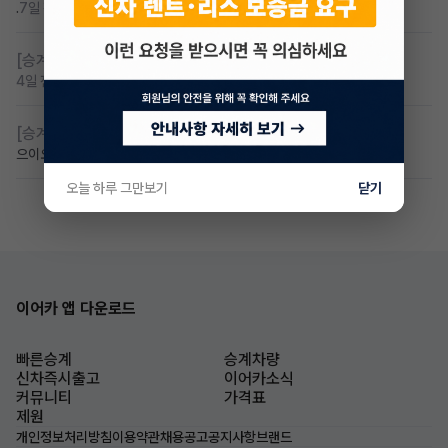
.
7일 전
조회 87
댓글 5
[승계찾아줘]
무보증 무심사 전기차 승계 알아봅니다
4일 전
조회 86
댓글 1
[승계찾아줘]
아이오닉9 승계 받고싶습니다
으이오닉
6일 전
조회 68
댓글 0
오늘 하루 그만보기
닫기
이어카 앱 다운로드
빠른승계
승계차량
신차즉시출고
이어카소식
커뮤니티
가격표
제원
개인정보처리방침
이용약관
채용공고
공지사항
브랜드