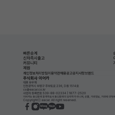
빠른승계
신차즉시출고
커뮤니티
제원
개인정보처리방침
이용약관
채용공고
공지사항
브랜드
주식회사 이어카
대표 유우재
인천광역시 부평구 주부토로 236, D동 1514호
cs@eacar.co.kr
사업자 등록번호 539-88-02334 | 1877-2520
이어카는 통신판매 중개자로서 통신판매의 당사자가 아니며, 상품, 거래정보, 거래에 대하여
Copyrightⓒ eacar. All right reserved.