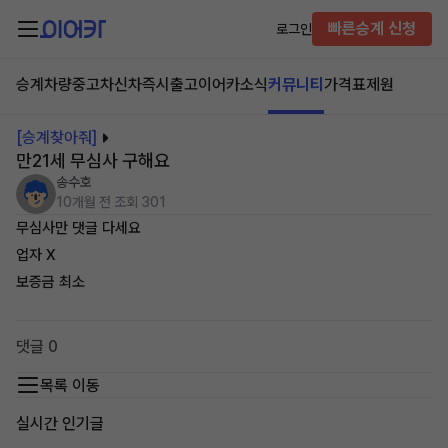
빠른승계 신청
로그인
승계차량
중고차
신차즉시출고
이어카소식
커뮤니티
가격표
제원
[승계찾아줘]
만21세 무심사 구해요
송수호
10개월 전
조회 301
무심사만 댓글 다세요
업자 X
보증금 최소
댓글 0
목록 이동
실시간 인기글