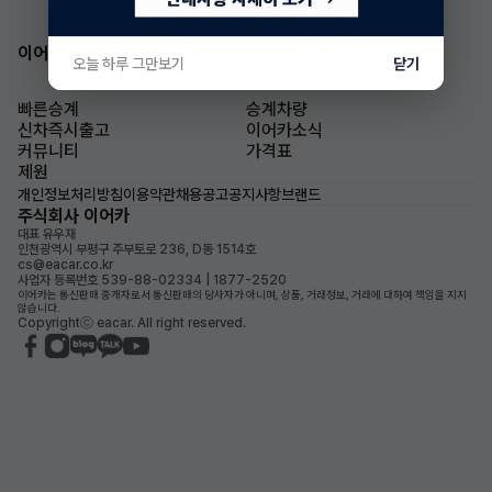
이어카 앱 다운로드
오늘 하루 그만보기
닫기
빠른승계
승계차량
신차즉시출고
이어카소식
커뮤니티
가격표
제원
개인정보처리방침
이용약관
채용공고
공지사항
브랜드
주식회사 이어카
대표 유우재
인천광역시 부평구 주부토로 236, D동 1514호
cs@eacar.co.kr
사업자 등록번호 539-88-02334 | 1877-2520
이어카는 통신판매 중개자로서 통신판매의 당사자가 아니며, 상품, 거래정보, 거래에 대하여 책임을 지지
않습니다.
Copyrightⓒ eacar. All right reserved.