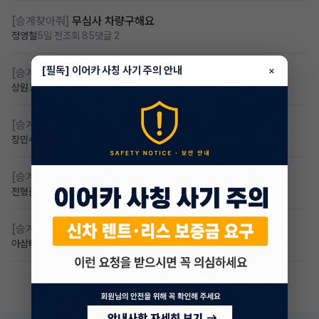
[승계찾아줘]
무심사 차량구해요
정영철
5일 전
조회 85
댓글 2
[필독] 이어카 사칭 사기 주의 안내
×
[승계찾아줘]
만24세 무보증 승계 구합니다
상원
3일 전
조회 70
댓글 2
[승계찾아줘]
만 23세 무심사
장민수
4일 전
조회 65
댓글 1
[승계찾아줘]
저신용 10개월 이하 렌트 승계 찾습니다
전형준
7시간 전
조회 56
댓글 4
[승계찾아줘]
EV3 를 아반떼급 하이브리드로 교환 희망합니다
아삼빠
3일 전
조회 53
댓글 6