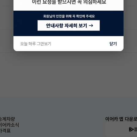
오늘 하루 그만보기
닫기
승계차량
이어카 앱 다운
이어카소식
가격표