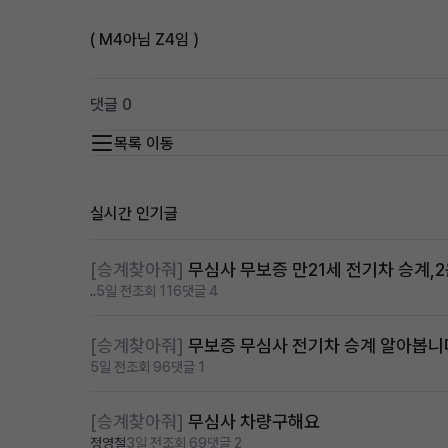
( M4아님 Z4임 )
댓글 0
목록 이동
실시간 인기글
[승계찾아줘]
무심사 무보증 만21세 전기차 승계,
..
5일 전
조회 116
댓글 4
[승계찾아줘]
무보증 무심사 전기차 승계 알아봅니
5일 전
조회 96
댓글 1
[승계찾아줘]
무심사 차량구해요
정영철
3일 전
조회 69
댓글 2