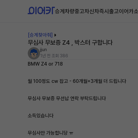
승계차량
중고차
신차즉시출고
이어카
[승계찾아줘]
무심사 무보증 Z4 , 박스터 구합니다
jjun
1년 전
조회 386
BMW Z4 or 718
월 100정도 cw 잡고 - 60개월+3개월 더 드립니다
무심사 무보증 무선납 연락 부탁드립니다
소득있습니다
무심사만 가능합니당 ㅠ