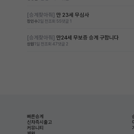
[승계찾아줘]
만 23세 무심사
장민수
2일 전
조회 55
댓글 1
[승계찾아줘]
만24세 무보증 승계 구합니다
상원
1일 전
조회 47
댓글 2
빠른승계
신차즉시출고
커뮤니티
제원