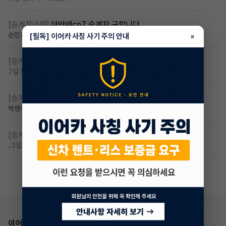
[승계찾아줘]
아반떼cn7 승계자 구합니다
손민경
6일 전
조회 107
댓글 4
[필독] 이어카 사칭 사기 주의 안내
×
[승계찾아줘]
만22세 무심사 장기렌트 찾습니다
7일 전
조회 88
댓글 2
[승계찾아줘]
카니발 저렴이 승계받고샆어요
박영주🌸
6일 전
조회 85
댓글 7
[승계찾아줘]
무심사 무보증 만21세 전기차 승계,2운전자
..
3일 전
조회 79
댓글 3
이어카 앱 다운로드