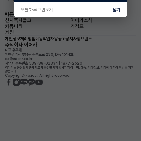
오늘 하루 그만보기
닫기
빠른승계
승계차량
신차즉시출고
이어카소식
커뮤니티
가격표
제원
개인정보처리방침
이용약관
채용공고
공지사항
브랜드
주식회사 이어카
대표 유우재
인천광역시 부평구 주부토로 236, D동 1514호
cs@eacar.co.kr
사업자 등록번호 539-88-02334 | 1877-2520
이어카는 통신판매 중개자로서 통신판매의 당사자가 아니며, 상품, 거래정보, 거래에 대하여 책임을 지지
않습니다.
Copyrightⓒ eacar. All right reserved.