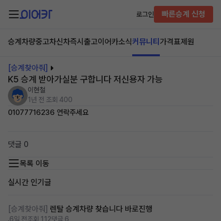
빠른승계 신청
로그인
승계차량
중고차
신차즉시출고
이어카소식
커뮤니티
가격표
제원
[승계찾아줘]
K5 승계 받아가실분 구합니다 저신용자 가능
이현철
1년 전
조회 400
01077716236 연락주세요
댓글 0
목록 이동
실시간 인기글
[승계찾아줘]
렌탈 승계차량 찾습니다 바로진행
.
6일 전
조회 112
댓글 6