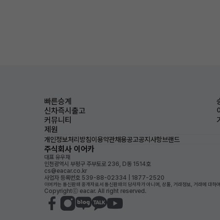
빠른승계
신차즉시출고
커뮤니티
제원
개인정보처리방침
이용약관
채용공고
공지사항
브랜드
주식회사 이어카
대표 유우재
인천광역시 부평구 주부토로 236, D동 1514호
cs@eacar.co.kr
사업자 등록번호 539-88-02334 | 1877-2520
이어카는 통신판매 중개자로서 통신판매의 당사자가 아니며, 상품, 거래정보, 거래에 대하여
Copyrightⓒ eacar. All right reserved.