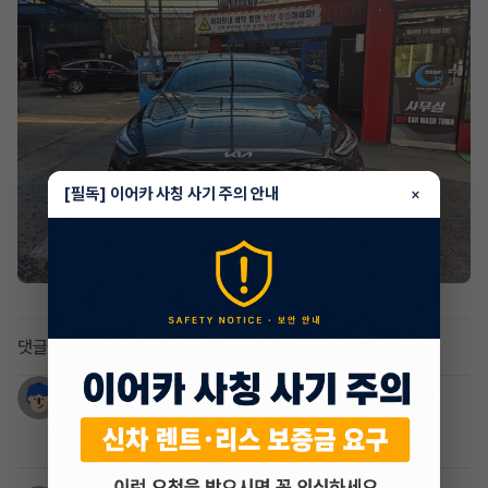
[필독] 이어카 사칭 사기 주의 안내
×
댓글 2
타페
1년 전
월98 잔여 31개월입니다.게시판에 글한번봐주세요