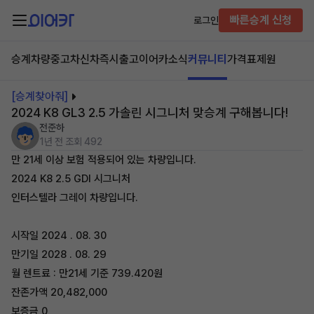
빠른승계 신청
로그인
승계차량
중고차
신차즉시출고
이어카소식
커뮤니티
가격표
제원
[승계찾아줘]
2024 K8 GL3 2.5 가솔린 시그니처 맞승계 구해봅니다!
전준하
1년 전
조회 492
만 21세 이상 보험 적용되어 있는 차량입니다.
2024 K8 2.5 GDI 시그니처
인터스텔라 그레이 차량입니다.
시작일 2024 . 08. 30
만기일 2028 . 08. 29
월 렌트료 : 만21세 기준 739.420원
잔존가액 20,482,000
보증금 0