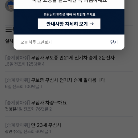
타페
1년 전
523d 맞승계보실까요?
목록 이동
실시간 인기글
오늘 하루 그만보기
닫기
[승계찾아줘]
무심사 무보증 만21세 전기차 승계,2운전자
..
6일 전
조회 125
댓글 4
[승계찾아줘]
무보증 무심사 전기차 승계 알아봅니다
6일 전
조회 100
댓글 1
[승계찾아줘]
무심사 차량구해요
정영철
4일 전
조회 76
댓글 2
[승계찾아줘]
만 23세 무심사
장민수
3일 전
조회 60
댓글 1