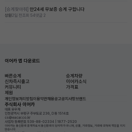
[승계찾아줘]
만24세 무보증 승계 구합니다
상원
2일 전
조회 54
댓글 2
이어카 앱 다운로드
빠른승계
승계차량
신차즉시출고
이어카소식
커뮤니티
가격표
제원
개인정보처리방침
이용약관
채용공고
공지사항
브랜드
주식회사 이어카
대표 유우재
인천광역시 부평구 주부토로 236, D동 1514호
cs@eacar.co.kr
사업자 등록번호 539-88-02334 | 1877-2520
이어카는 통신판매 중개자로서 통신판매의 당사자가 아니며, 상품, 거래정보, 거래에 대하여 책임을 지지
않습니다.