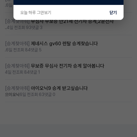
.
6일 전
조회 130
댓글 6
오늘 하루 그만보기
닫기
[승계찾아줘]
무심사 무보증 만21세 전기차 승계,2운전자
..
4일 전
조회 93
댓글 3
[승계찾아줘]
제네시스 gv60 렌탈 승계찾습니다
.
6일 전
조회 84
댓글 5
[승계찾아줘]
무보증 무심사 전기차 승계 알아봅니다
4일 전
조회 84
댓글 1
[승계찾아줘]
아이오닉9 승계 받고싶습니다
으이오닉
6일 전
조회 63
댓글 0