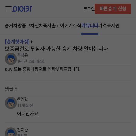
빠른승계 신청
로그인
승계차량
중고차
신차즉시출고
이어카소식
커뮤니티
가격표
제원
[승계찾아줘]
보증금걸로 무심사 가능한 승계 차량 알아봅니다
주성용
1년 전
조회 444
suv 또는 중형차량으로 연락부탁드립니다.
댓글 9
한일환
11개월 전
어떠신가요
정지승