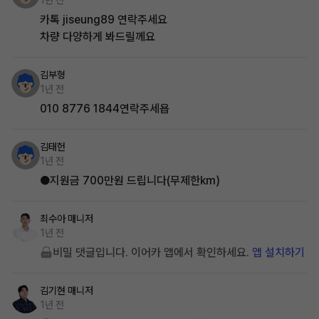
1년 전
카톡 jiseung89 연락주세요
차량 다양하게 봐드릴께요
김부형
1년 전
010 8776 1844연락주세욥
김태헌
1년 전
●지원금 700만원 드립니다(무제한km)
최수아
매니저
1년 전
비밀 댓글입니다. 이어카 앱에서 확인하세요.
앱 설치하기
김기현
매니저
1년 전