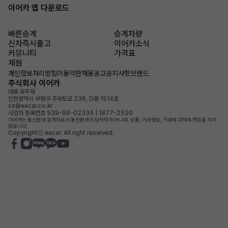
이어카 앱 다운로드
빠른승계
승계차량
신차즉시출고
이어카소식
커뮤니티
가격표
제원
개인정보처리방침
이용약관
채용공고
공지사항
브랜드
주식회사 이어카
대표 유우재
인천광역시 부평구 주부토로 236, D동 1514호
cs@eacar.co.kr
사업자 등록번호 539-88-02334 | 1877-2520
이어카는 통신판매 중개자로서 통신판매의 당사자가 아니며, 상품, 거래정보, 거래에 대하여 책임을 지지
않습니다.
Copyrightⓒ eacar. All right reserved.