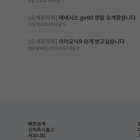
4일 전
조회 86
댓글 1
[승계찾아줘]
제네시스 gv60 렌탈 승계찾습니다
.
6일 전
조회 85
댓글 5
[승계찾아줘]
아이오닉9 승계 받고싶습니다
으이오닉
6일 전
조회 67
댓글 0
빠른승계
신차즉시출고
커뮤니티