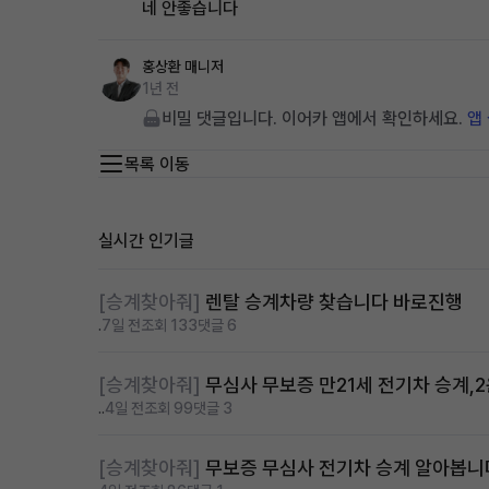
네 안좋습니다
홍상환
매니저
1년 전
비밀 댓글입니다. 이어카 앱에서 확인하세요.
앱
목록 이동
실시간 인기글
[승계찾아줘]
렌탈 승계차량 찾습니다 바로진행
.
7일 전
조회 133
댓글 6
[승계찾아줘]
무심사 무보증 만21세 전기차 승계,
..
4일 전
조회 99
댓글 3
[승계찾아줘]
무보증 무심사 전기차 승계 알아봅니