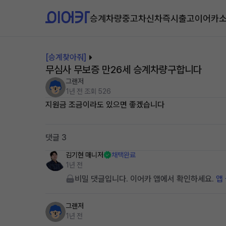
승계차량
중고차
신차즉시출고
이어카
[승계찾아줘]
무심사 무보증 만26세 승계차량구합니다
그랜저
1년 전
조회 526
지원금 조금이라도 있으면 좋겠습니다
댓글 3
김기현
매니저
채택완료
1년 전
비밀 댓글입니다. 이어카 앱에서 확인하세요.
앱
그랜저
1년 전