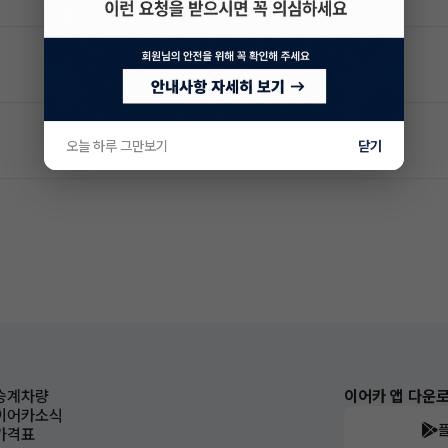
오늘 하루 그만보기
닫기
승계차량
이어카 앱 다운
이어카소식
가격표