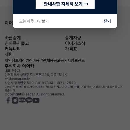
오늘 하루 그만보기
닫기
이어카 앱 다운로드
빠른승계
승계차량
신차즉시출고
이어카소식
커뮤니티
가격표
제원
개인정보처리방침
이용약관
채용공고
공지사항
브랜드
주식회사 이어카
대표 유우재
인천광역시 부평구 주부토로 236, D동 1514호
cs@eacar.co.kr
사업자 등록번호 539-88-02334 | 1877-2520
이어카는 통신판매 중개자로서 통신판매의 당사자가 아니며, 상품, 거래정보, 거래에 대하여 책임을 지지
않습니다.
Copyrightⓒ eacar. All right reserved.