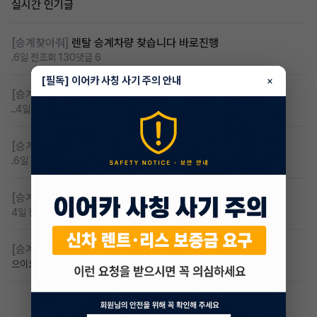
실시간 인기글
[승계찾아줘]
렌탈 승계차량 찾습니다 바로진행
.
6일 전
조회 130
댓글 6
[필독] 이어카 사칭 사기 주의 안내
×
[승계찾아줘]
무심사 무보증 만21세 전기차 승계,2운전자
..
4일 전
조회 96
댓글 3
[승계찾아줘]
제네시스 gv60 렌탈 승계찾습니다
.
6일 전
조회 85
댓글 5
[승계찾아줘]
무보증 무심사 전기차 승계 알아봅니다
4일 전
조회 85
댓글 1
[승계찾아줘]
아이오닉9 승계 받고싶습니다
으이오닉
6일 전
조회 64
댓글 0