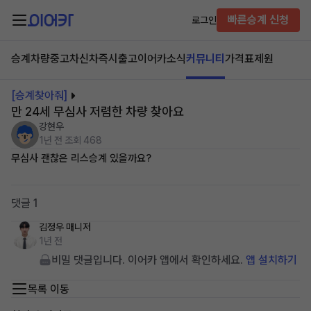
빠른승계 신청
로그인
승계차량
중고차
신차즉시출고
이어카소식
커뮤니티
가격표
제원
[승계찾아줘]
만 24세 무심사 저렴한 차량 찾아요
강현우
1년 전
조회 468
무심사 괜찮은 리스승계 있을까요?
댓글 1
김정우
매니저
1년 전
비밀 댓글입니다. 이어카 앱에서 확인하세요.
앱 설치하기
목록 이동