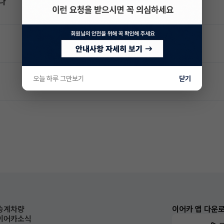
다
오늘 하루 그만보기
닫기
승계차량
이어카 앱 다운
이어카소식