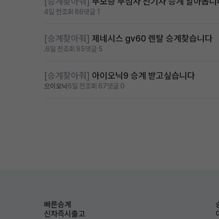
[승계찾아줘]
무보증 무심사 전기차 승계 알아봅니
4일 전
조회 86
댓글 1
[승계찾아줘]
제네시스 gv60 렌탈 승계찾습니다
.
6일 전
조회 85
댓글 5
[승계찾아줘]
아이오닉9 승계 받고싶습니다
으이오닉
6일 전
조회 67
댓글 0
빠른승계
신차즉시출고