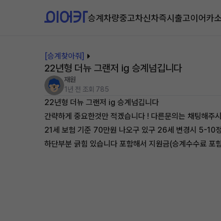
승계차량
중고차
신차즉시출고
이어카
[승계찾아줘]
22년형 더뉴 그랜저 ig 승계넘깁니다
재원
1년 전
조회 785
22년형 더뉴 그랜저 ig 승계넘깁니다
간략하게 중요한것만 적겠습니다 ! 다른문의는 채팅해주
21세 보험 기준 70만원 나오구 있구 26세 변경시 5
하단부분 긁힘 있습니다 포함해서 지원금(승계수수료 포함)