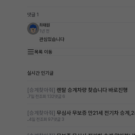
댓글 1
최태원
1년 전
관심있습니다
목록 이동
실시간 인기글
[승계찾아줘]
렌탈 승계차량 찾습니다 바로진행
.
7일 전
조회 132
댓글 6
[승계찾아줘]
무심사 무보증 만21세 전기차 승계,
..
4일 전
조회 97
댓글 3