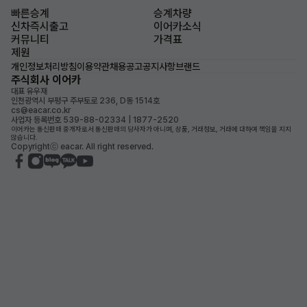
빠른승계
승계차량
신차즉시출고
이어카소식
커뮤니티
가격표
제원
개인정보처리방침
이용약관
채용공고
공지사항
브랜드
주식회사 이어카
대표 유우재
인천광역시 부평구 주부토로 236, D동 1514호
cs@eacar.co.kr
사업자 등록번호 539-88-02334 | 1877-2520
이어카는 통신판매 중개자로서 통신판매의 당사자가 아니며, 상품, 거래정보, 거래에 대하여 책임을 지지
않습니다.
Copyrightⓒ eacar. All right reserved.