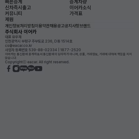
빠른승계
승계차량
신차즉시출고
이어카소식
커뮤니티
가격표
제원
개인정보처리방침
이용약관
채용공고
공지사항
브랜드
주식회사 이어카
대표 유우재
인천광역시 부평구 주부토로 236, D동 1514호
cs@eacar.co.kr
사업자 등록번호 539-88-02334 | 1877-2520
이어카는 통신판매 중개자로서 통신판매의 당사자가 아니며, 상품, 거래정보, 거래에 대하여 책임을 지지
않습니다.
Copyrightⓒ eacar. All right reserved.