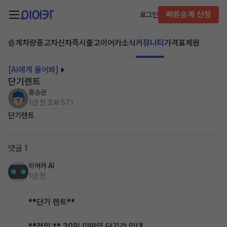
빠른승계 신청
로그인
승계차량
중고차
신차즉시출고
이어카소식
커뮤니티
가격표
제원
[AI에게 물어봐]
단기렌트
홍승균
1년 전
조회 571
단기렌트
댓글 1
이어카 AI
1년 전
**단기 렌트**
**정의:** 30일 미만의 단기간 임대