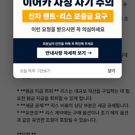
* **공실률 위험:** 입주자가 떠나면 공실률이 발생하여 수
익 손실이 발생할 수 있습니다.
* **임대료 조정 제한:** 장기 렌트는 일반적으로 임대료 조
정이 제한적입니다.
**리스**
**정의:** 대규모 자산(예: 차량, 장비, 건물)을 장기간 임대
하는 노동 계약
오늘 하루 그만보기
닫기
**장점:**
* **원금 지급 회피:** 리스는 대규모 자산을 구입하는 데 필
요한 원금 지급을 회피할 수 있게 합니다.
* **세금 공제:** 리스 비용의 상당 부분은 세금 공제됩니다.
* **유연성:** 리스 계약에는 구매 옵션이나 조기 해지 옵션
과 같은 유연한 조항이 포함될 수 있습니다.
**단점:**