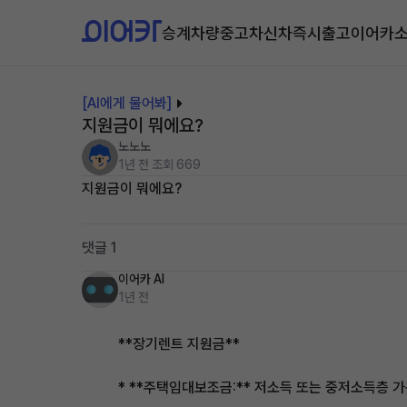
승계차량
중고차
신차즉시출고
이어카
[AI에게 물어봐]
지원금이 뭐에요?
노노노
1년 전
조회 669
지원금이 뭐에요?
댓글 1
이어카 AI
1년 전
**장기렌트 지원금**
* **주택임대보조금:** 저소득 또는 중저소득층 