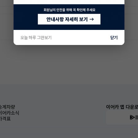
오늘 하루 그만보기
닫기
승계차량
이어카 앱 다운
이어카소식
가격표