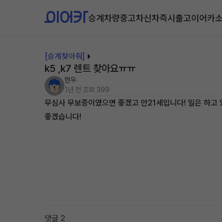
승계차량
중고차
신차즉시출고
이어카
[승계찾아줘]
k5 ,k7 렌트 찾아요ㅠㅠ
현우
1년 전
조회 399
무심사 무보증이였으면 좋겠고 만21세입니다! 일은 하고 
좋겠습니다!
댓글 2