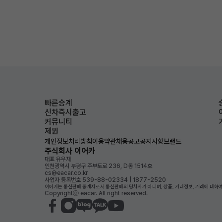
빠른승계
신차즉시출고
커뮤니티
제원
개인정보처리방침
이용약관
채용공고
공지사항
브랜드
주식회사 이어카
대표 유우재
인천광역시 부평구 주부토로 236, D동 1514호
cs@eacar.co.kr
사업자 등록번호 539-88-02334 | 1877-2520
이어카는 통신판매 중개자로서 통신판매의 당사자가 아니며, 상품, 거래정보, 거래에 대하여
Copyrightⓒ eacar. All right reserved.