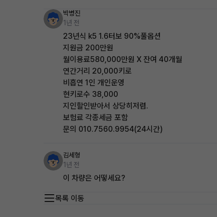
박병진
1년 전
23년식 k5 1.6터보 90%풀옵션
지원금 200만원
월이용료580,000만원 X 잔여 40개월
연간거리 20,000키로
비흡연 1인 개인운영
현키로수 38,000
지인할인받아서 상당히저렴.
보험료 각종세금 포함
문의 010.7560.9954(24시간)
김세형
1년 전
이 차량은 어떻세요?
목록 이동