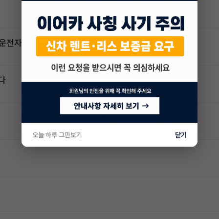
2운전자
다
오늘 하루 그만보기
닫기