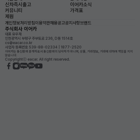
신차즉시출고
이어카소식
커뮤니티
가격표
제원
개인정보처리방침
이용약관
채용공고
공지사항
브랜드
주식회사 이어카
대표 유우재
인천광역시 부평구 주부토로 236, D동 1514호
cs@eacar.co.kr
사업자 등록번호 539-88-02334 | 1877-2520
이어카는 통신판매 중개자로서 통신판매의 당사자가 아니며, 상품, 거래정보, 거래에 대하여 책임을 지지
않습니다.
Copyrightⓒ eacar. All right reserved.