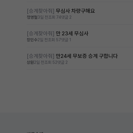
[승계찾아줘]
무심사 차량구해요
정영철
3일 전
조회 74
댓글 2
[승계찾아줘]
만 23세 무심사
장민수
2일 전
조회 57
댓글 1
[승계찾아줘]
만24세 무보증 승계 구합니다
상원
2일 전
조회 52
댓글 2