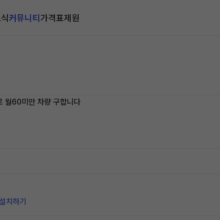
소식
커뮤니티
가격표
제원
 월60미만 차량 구합니다
 설치하기