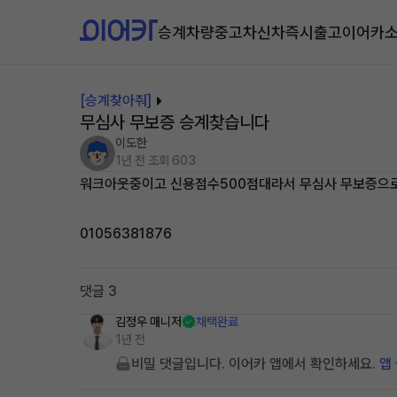
승계차량
중고차
신차즉시출고
이어카
[승계찾아줘]
무심사 무보증 승계찾습니다
이도한
1년 전
조회 603
워크아웃중이고 신용점수500점대라서 무심사 무보증으로
01056381876
댓글 3
김정우
매니저
채택완료
1년 전
비밀 댓글입니다. 이어카 앱에서 확인하세요.
앱