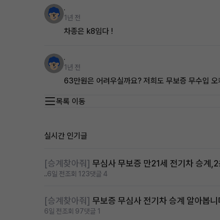
.
1년 전
차종은 k8임다 !
.
1년 전
63만원은 어려우실까요? 저희도 무보증 무수입 
목록 이동
실시간 인기글
[승계찾아줘]
무심사 무보증 만21세 전기차 승계,
..
6일 전
조회 123
댓글 4
[승계찾아줘]
무보증 무심사 전기차 승계 알아봅니
6일 전
조회 97
댓글 1