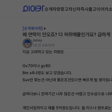
승계차량
중고차
신차즉시출고
이어카
[승계찾아줘]
왜 연락이 안오죠? 더 허위매물인가요? 급하게
Juney
1년 전
조회 815
지금 고려하고 있는 차량은
Gv70이나 gv80
Bm x4나정도 보고 있었습니다.
Suv만 찾는건 아닌데 좋은조건있으면 빠르게 탈 생각입니
급하다보니 잔여기간 너무 많은건 어렵고 인수금으로 너무
개인사업자이고 매출 5억정도입니다. 월 리스나 렌트료는