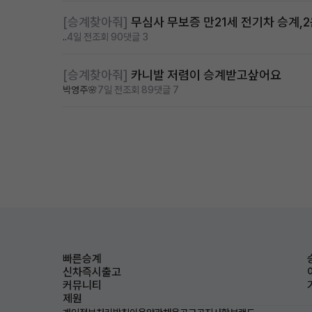
[승계찾아줘]
무심사 무보증 만21세 전기차 승계,
..
4일 전
조회 90
댓글 3
[승계찾아줘]
카니발 저렴이 승계받고샆어요
박영주🌸
7일 전
조회 89
댓글 7
빠른승계
신차즉시출고
커뮤니티
제원