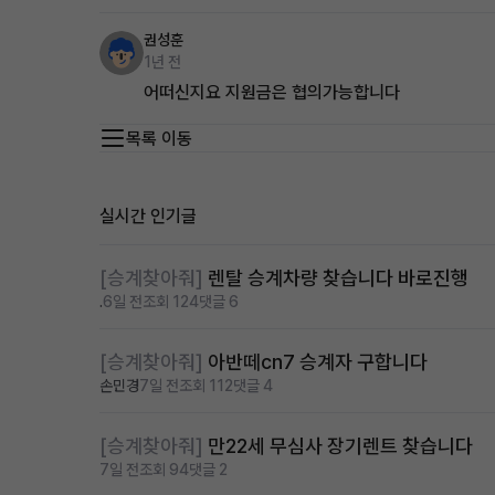
권성훈
1년 전
어떠신지요 지원금은 협의가능합니다
목록 이동
실시간 인기글
[승계찾아줘]
렌탈 승계차량 찾습니다 바로진행
.
6일 전
조회 124
댓글 6
[승계찾아줘]
아반떼cn7 승계자 구합니다
손민경
7일 전
조회 112
댓글 4
[승계찾아줘]
만22세 무심사 장기렌트 찾습니다
7일 전
조회 94
댓글 2