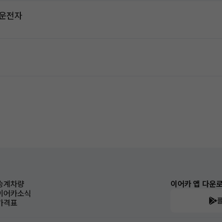
2운전자
승계차량
이어카 앱 다운
이어카소식
가격표