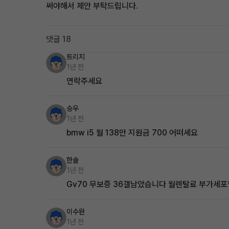
써야해서 제안 부탁드립니다.
댓글 18
트리지
1년 전
연락주세요
승우
1년 전
bmw i5 월 138만 지원금 700 어떠세요
한솔
1년 전
Gv70 무보증 36갤남았습니다 월렌탈료 부가세포
이수완
1년 전