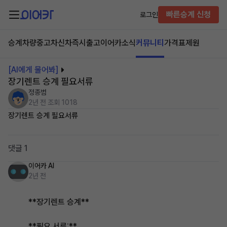
빠른승계 신청
로그인
승계차량
중고차
신차즉시출고
이어카소식
커뮤니티
가격표
제원
[AI에게 물어봐]
장기렌트 승계 필요서류
정종범
2년 전
조회 1018
장기렌트 승계 필요서류
댓글 1
이어카 AI
2년 전
**장기렌트 승계**
**필요 서류:**