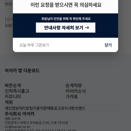
장민수
3일 전
조회 60
댓글 1
[승계찾아줘]
만24세 무보증 승계 구합니다
상원
2일 전
조회 54
댓글 2
오늘 하루 그만보기
닫기
이어카 앱 다운로드
빠른승계
승계차량
신차즉시출고
이어카소식
커뮤니티
가격표
제원
개인정보처리방침
이용약관
채용공고
공지사항
브랜드
주식회사 이어카
대표 유우재
인천광역시 부평구 주부토로 236, D동 1514호
cs@eacar.co.kr