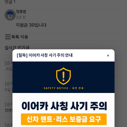
댓글 1
정종범
2년 전
지원금 30입니다
목록 이동
실시간 인기글
[필독] 이어카 사칭 사기 주의 안내
×
[승계찾아줘]
무심사 무보증 만21세 전기차 승계,2운전자
..
6일 전
조회 125
댓글 4
[승계찾아줘]
무보증 무심사 전기차 승계 알아봅니다
6일 전
조회 98
댓글 1
[승계찾아줘]
무심사 차량구해요
정영철
4일 전
조회 75
댓글 2
[승계찾아줘]
만 23세 무심사