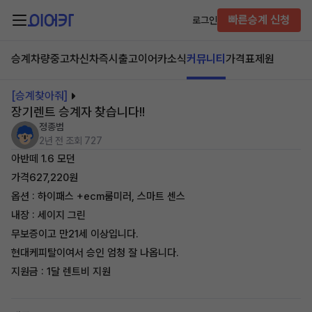
빠른승계 신청
로그인
승계차량
중고차
신차즉시출고
이어카소식
커뮤니티
가격표
제원
[승계찾아줘]
장기렌트 승계자 찾습니다!!
정종범
2년 전
조회 727
아반떼 1.6 모던
가격627,220원
옵션 : 하이패스 +ecm룸미러, 스마트 센스
내장 : 세이지 그린
무보증이고 만21세 이상입니다.
현대케피탈이여서 승인 엄청 잘 나옵니다.
지원금 : 1달 렌트비 지원