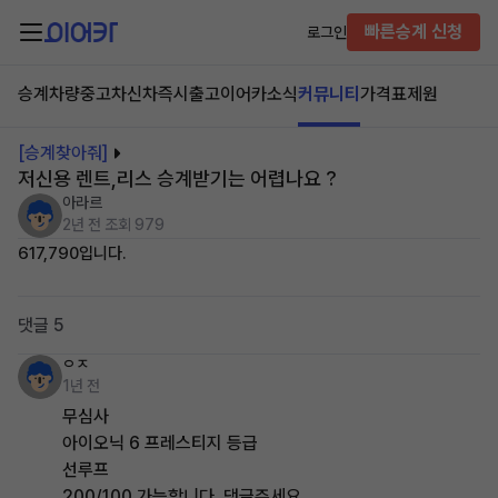
빠른승계 신청
로그인
승계차량
중고차
신차즉시출고
이어카소식
커뮤니티
가격표
제원
[승계찾아줘]
저신용 렌트,리스 승계받기는 어렵나요 ?
아라르
2년 전
조회 979
617,790입니다.
댓글 5
ㅇㅈ
1년 전
무심사
아이오닉 6 프레스티지 등급
선루프
200/100 가능합니다. 댓글주세요