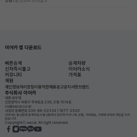
상원
2일 전
조회 52
댓글 2
이어카 앱 다운로드
빠른승계
승계차량
신차즉시출고
이어카소식
커뮤니티
가격표
제원
개인정보처리방침
이용약관
채용공고
공지사항
브랜드
주식회사 이어카
대표 유우재
인천광역시 부평구 주부토로 236, D동 1514호
cs@eacar.co.kr
사업자 등록번호 539-88-02334 | 1877-2520
이어카는 통신판매 중개자로서 통신판매의 당사자가 아니며, 상품, 거래정보, 거래에 대하여 책임을 지지
않습니다.
Copyrightⓒ eacar. All right reserved.