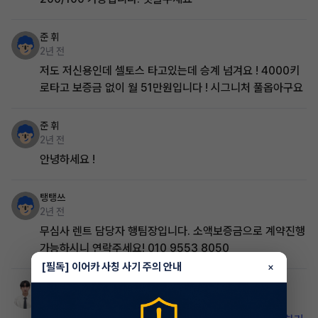
준 휘
2년 전
저도 저신용인데 셀토스 타고있는데 승계 넘겨요 ! 4000키
로타고 보증금 없이 월 51만원입니다 ! 시그니처 풀옵아구요
준 휘
2년 전
안녕하세요 !
탱탱쓰
2년 전
무심사 렌트 담당자 행팀장입니다. 소액보증금으로 계약진행
가능하시니 연락주세요! 010 9553 8050
[필독] 이어카 사칭 사기 주의 안내
×
김정우
매니저
2년 전