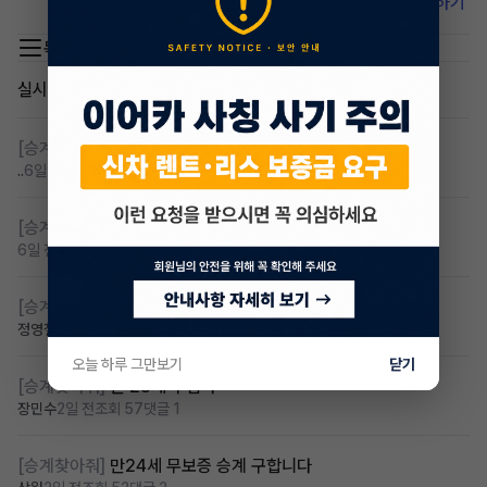
비밀 댓글입니다. 이어카 앱에서 확인하세요.
앱 설치하기
목록 이동
실시간 인기글
[승계찾아줘]
무심사 무보증 만21세 전기차 승계,2운전자
..
6일 전
조회 123
댓글 4
[승계찾아줘]
무보증 무심사 전기차 승계 알아봅니다
6일 전
조회 97
댓글 1
[승계찾아줘]
무심사 차량구해요
정영철
3일 전
조회 74
댓글 2
오늘 하루 그만보기
닫기
[승계찾아줘]
만 23세 무심사
장민수
2일 전
조회 57
댓글 1
[승계찾아줘]
만24세 무보증 승계 구합니다